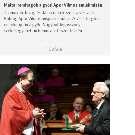
Máltai rendtagok a győri Apor Vilmos emlékmisén
Tizennyolc lovag és dáma emlékezett a vértanú
Boldog Apor Vilmos püspökre május 23-án, liturgikus
emléknapján a győri Nagyboldogasszony
székesegyházban bemutatott szentmisén.
TOVÁBB