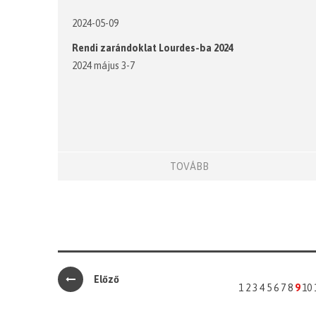
2024-05-09
Rendi zarándoklat Lourdes-ba 2024
2024 május 3-7
TOVÁBB
Előző
1
2
3
4
5
6
7
8
9
10