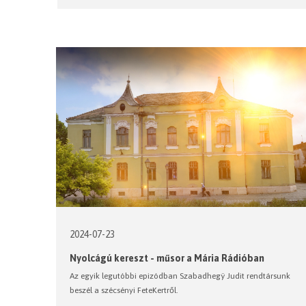
2024-07-23
Nyolcágú kereszt - műsor a Mária Rádióban
Az egyik legutóbbi epizódban Szabadheg
ÿ Judit rendtársunk
beszél a szécsényi FeteKertről.