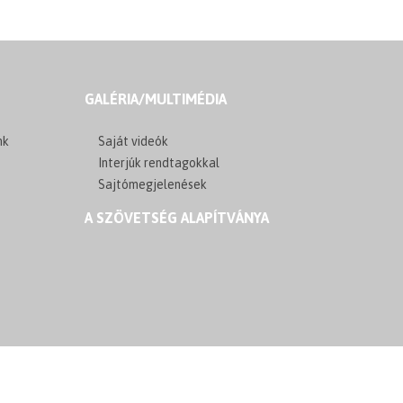
GALÉRIA/MULTIMÉDIA
nk
Saját videók
Interjúk rendtagokkal
Sajtómegjelenések
A SZÖVETSÉG ALAPÍTVÁNYA