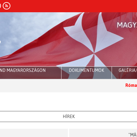
MAGY
END MAGYARORSZÁGON
DOKUMENTUMOK
GALÉRIA
Róma:
Dr. Sulyok Ta
HÍREK
"MÁ