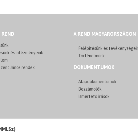
I REND
A REND MAGYARORSZÁGON
sünk
Felépítésünk és tevékenységei
ésünk és intézményeink
Történelmünk
elem
DOKUMENTUMOK
zent János rendek
Alapdokumentumok
Beszámolók
Ismertető írások
(MMLSz)