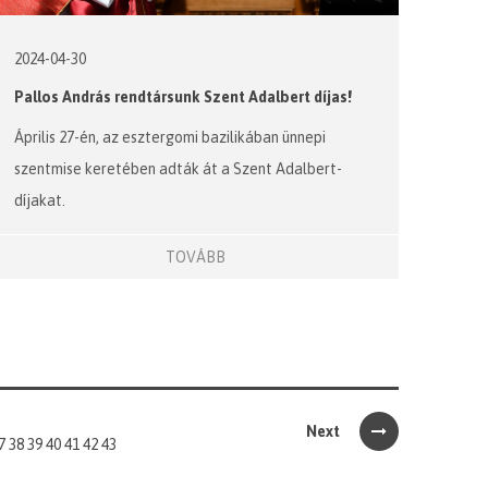
2024-04-30
Pallos András rendtársunk Szent Adalbert díjas!
Április 27-én, az esztergomi bazilikában ünnepi
szentmise keretében adták át a Szent Adalbert-
díjakat.
TOVÁBB
Next
7
38
39
40
41
42
43