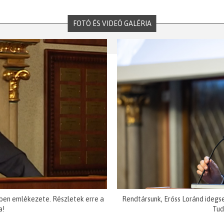
FOTÓ ÉS VIDEÓ GALÉRIA
ben emlékezete. Részletek erre a
Rendtársunk, Erőss Loránd idegs
a!
Tud