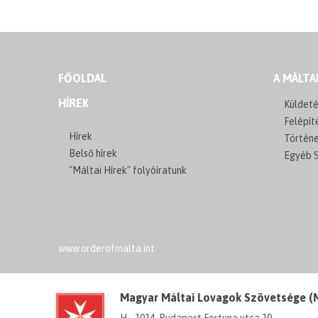
FŐOLDAL
A MÁLTA
HÍREK
Küldeté
Felépít
Hírek
Történ
Belső hírek
Egyéb S
"Máltai Hírek" folyóíratunk
www.orderofmalta.int
Magyar Máltai Lovagok Szövetsége 