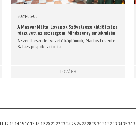
2024-05-05
A Magyar Máltai Lovagok Szövetsége küldöttsége
részt vett az esztergomi Mindszenty emlékmisén
A szentbeszédet vezető káplánunk, Martos Levente
Balázs püspök tartotta.
TOVÁBB
11
12
13
14
15
16
17
18
19
20
21
22
23
24
25
26
27
28
29
30
31
32
33
34
35
36
3