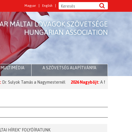
Magyar
English
AR MÁLTAI LOVAGOK SZÖVETSÉGE
HUNGARIAN ASSOCIATION
/MULTIMÉDIA
A SZÖVETSÉG ALAPÍTVÁNYA
más a Nagymesternél
2026 Nagyböjt:
A Nagymester üzenete a Nagybö
LTAI HÍREK" FOLYÓÍRATUNK