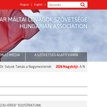
Magyar
English
AR MÁLTAI LOVAGOK SZÖVETSÉGE
HUNGARIAN ASSOCIATION
/MULTIMÉDIA
A SZÖVETSÉG ALAPÍTVÁNYA
s a Nagymesternél
2026 Nagyböjt:
A Nagymester üzenete a Nagyböjt
LTAI HÍREK" FOLYÓÍRATUNK