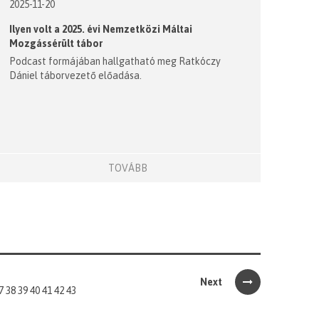
2025-11-20
Ilyen volt a 2025. évi Nemzetközi Máltai
Mozgássérült tábor
Podcast formájában hallgatható meg Ratkóczy
Dániel táborvezető előadása.
TOVÁBB
Next
7
38
39
40
41
42
43