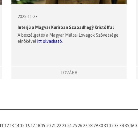
2025-11-27
Interjú a Magyar Kurírban Szabadhegÿ Kristóffal
A beszélgetés a Magyar Máltai Lovagok Szövetsége
elnökével
itt olvasható
.
TOVÁBB
11
12
13
14
15
16
17
18
19
20
21
22
23
24
25
26
27
28
29
30
31
32
33
34
35
36
3