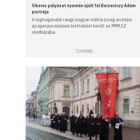
Sikeres pályázat nyomán újult fel Berzeviczy Ádám
portréja
A legmagasabb rangú magyar máltai lovag arcképe
az eperjesi múzeum letéteként került az MMLSZ
rendházába.
TOVÁBB