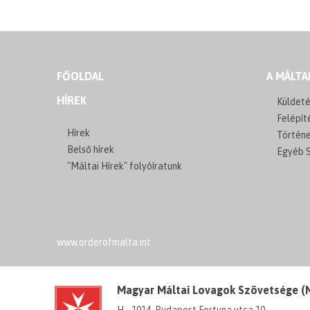
FŐOLDAL
A MÁLTA
HÍREK
Küldeté
Felépít
Hírek
Történ
Belső hírek
Egyéb S
"Máltai Hírek" folyóíratunk
www.orderofmalta.int
Magyar Máltai Lovagok Szövetsége 