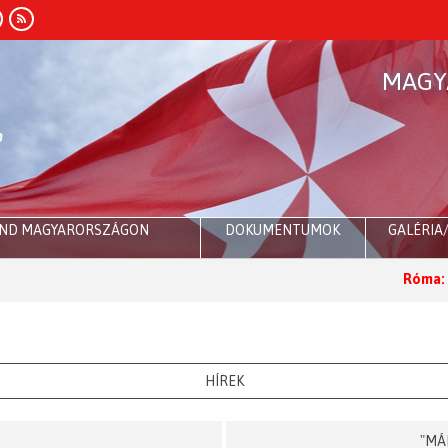
MAGY
END MAGYARORSZÁGON
DOKUMENTUMOK
GALÉRIA
Róma:
Dr. Sulyok Tamá
HÍREK
"MÁ