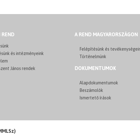
I REND
A REND MAGYARORSZÁGON
sünk
Felépítésünk és tevékenységei
ésünk és intézményeink
Történelmünk
elem
DOKUMENTUMOK
zent János rendek
Alapdokumentumok
Beszámolók
Ismertető írások
(MMLSz)