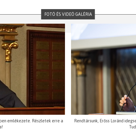
FOTÓ ÉS VIDEÓ GALÉRIA
ben emlékezete. Részletek erre a
Rendtársunk, Erőss Loránd idegs
a!
Tud