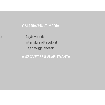
GALÉRIA/MULTIMÉDIA
nk
Saját videók
Interjúk rendtagokkal
Sajtómegjelenések
A SZÖVETSÉG ALAPÍTVÁNYA