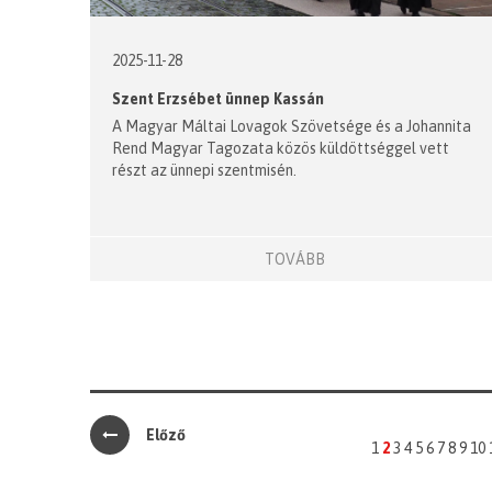
2025-11-28
Szent Erzsébet ünnep Kassán
A Magyar Máltai Lovagok Szövetsége és a Johannita
Rend Magyar Tagozata közös küldöttséggel vett
részt az ünnepi szentmisén.
TOVÁBB
Előző
1
2
3
4
5
6
7
8
9
10