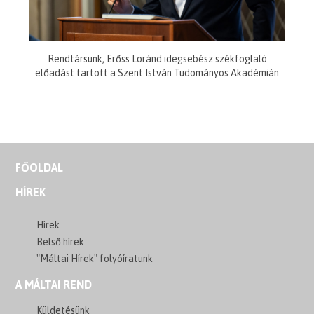
Rendtársunk, Erőss Loránd idegsebész székfoglaló
előadást tartott a Szent István Tudományos Akadémián
FŐOLDAL
HÍREK
Hírek
Belső hírek
"Máltai Hírek" folyóíratunk
A MÁLTAI REND
Küldetésünk