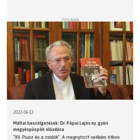
TOVÁBB
2022-06-13
Máltai beszélgetések: Dr. Pápai Lajos ny. győri
megyéspüspök előadása
"XII. Piusz és a zsidók". A megnyitott vatikáni titkos 