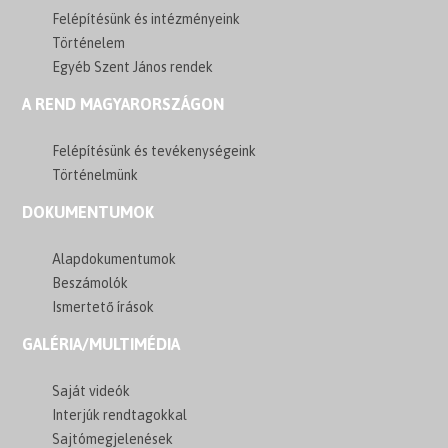
Felépítésünk és intézményeink
Történelem
Egyéb Szent János rendek
A REND MAGYARORSZÁGON
Felépítésünk és tevékenységeink
Történelmünk
DOKUMENTUMOK
Alapdokumentumok
Beszámolók
Ismertető írások
GALÉRIA/MULTIMÉDIA
Saját videók
Interjúk rendtagokkal
Sajtómegjelenések