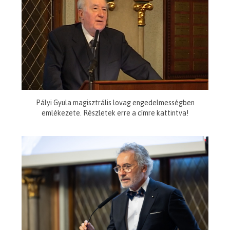
Pályi Gyula magisztrális lovag engedelmességben
emlékezete. Részletek erre a címre kattintva!