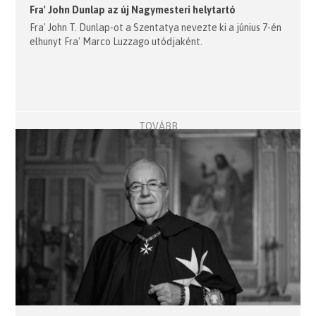
Fra' John Dunlap az új Nagymesteri helytartó
Fra' John T. Dunlap-ot a Szentatya nevezte ki a június 7-én
elhunyt Fra' Marco Luzzago utódjaként.
TOVÁBB