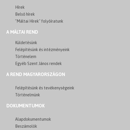
Hírek
Belső hírek
"Máltai Hírek" folyóíratunk
A MÁLTAI REND
Küldetésünk
Felépítésünk és intézményeink
Történelem
Egyéb Szent János rendek
A REND MAGYARORSZÁGON
Felépítésünk és tevékenységeink
Történelmünk
DOKUMENTUMOK
Alapdokumentumok
Beszámolók