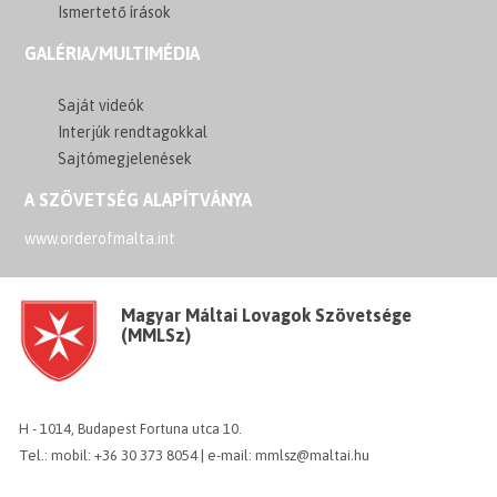
Ismertető írások
GALÉRIA/MULTIMÉDIA
Saját videók
Interjúk rendtagokkal
Sajtómegjelenések
A SZÖVETSÉG ALAPÍTVÁNYA
www.orderofmalta.int
Magyar Máltai Lovagok Szövetsége
(MMLSz)
H - 1014, Budapest Fortuna utca 10.
Tel.: mobil: +36 30 373 8054 | e-mail: mmlsz@maltai.hu