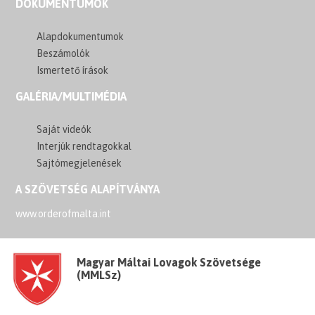
DOKUMENTUMOK
Alapdokumentumok
Beszámolók
Ismertető írások
GALÉRIA/MULTIMÉDIA
Saját videók
Interjúk rendtagokkal
Sajtómegjelenések
A SZÖVETSÉG ALAPÍTVÁNYA
www.orderofmalta.int
Magyar Máltai Lovagok Szövetsége
(MMLSz)