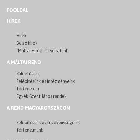
FŐOLDAL
HÍREK
Hírek
Belső hírek
"Máltai Hírek" folyóíratunk
A MÁLTAI REND
Küldetésünk
Felépítésünk és intézményeink
Történelem
Egyéb Szent János rendek
A REND MAGYARORSZÁGON
Felépítésünk és tevékenységeink
Történelmünk