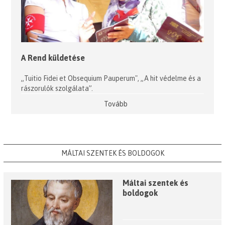
A Rend küldetése
„Tuitio Fidei et Obsequium Pauperum", „A hit védelme és a
rászorulók szolgálata”.
Tovább
MÁLTAI SZENTEK ÉS BOLDOGOK
Máltai szentek és
boldogok