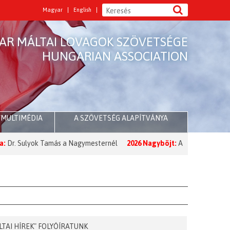
Magyar
English
AR MÁLTAI LOVAGOK SZÖVETSÉGE
HUNGARIAN ASSOCIATION
/MULTIMÉDIA
A SZÖVETSÉG ALAPÍTVÁNYA
amás a Nagymesternél
2026 Nagyböjt:
A Nagymester üzenete a Nagyb
LTAI HÍREK" FOLYÓÍRATUNK