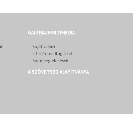
GALÉRIA/MULTIMÉDIA
nk
Saját videók
Interjúk rendtagokkal
Sajtómegjelenések
A SZÖVETSÉG ALAPÍTVÁNYA