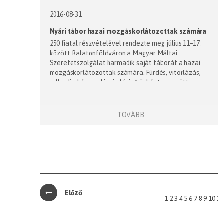
2016-08-31
Nyári tábor hazai mozgáskorlátozottak számára
250 fiatal részvételével rendezte meg július 11–17.
között Balatonföldváron a Magyar Máltai
Szeretetszolgálat harmadik saját táborát a hazai
mozgáskorlátozottak számára. Fürdés, vitorlázás,
rally, diszkó: vendég és kísérő önkéntes együtt
nyaralt az akadálymentesített tóparton.
TOVÁBB
Előző
1
2
3
4
5
6
7
8
9
10