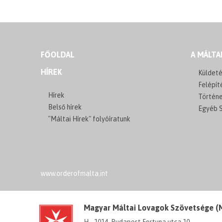
FŐOLDAL
A MÁLTA
HÍREK
Küldeté
Felépít
Hírek
Történ
Belső hírek
Egyéb S
"Máltai Hírek" folyóíratunk
www.orderofmalta.int
Magyar Máltai Lovagok Szövetsége 