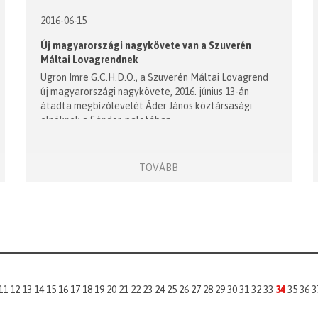
2016-06-15
Új magyarországi nagykövete van a Szuverén
Máltai Lovagrendnek
Ugron Imre G.C.H.D.O., a Szuverén Máltai Lovagrend
új magyarországi nagykövete, 2016. június 13-án
átadta megbízólevelét Áder János köztársasági
elnöknek a Sándor-palotában.
TOVÁBB
11
12
13
14
15
16
17
18
19
20
21
22
23
24
25
26
27
28
29
30
31
32
33
34
35
36
3