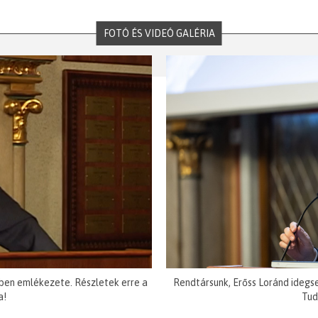
FOTÓ ÉS VIDEÓ GALÉRIA
ben emlékezete. Részletek erre a
Rendtársunk, Erőss Loránd idegs
a!
Tud