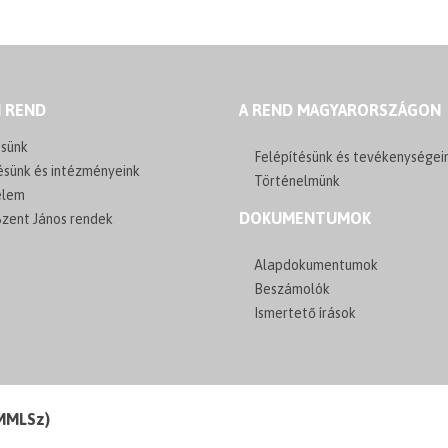
I REND
A REND MAGYARORSZÁGON
sünk
Felépítésünk és tevékenységei
ésünk és intézményeink
Történelmünk
elem
DOKUMENTUMOK
zent János rendek
Alapdokumentumok
Beszámolók
Ismertető írások
(MMLSz)