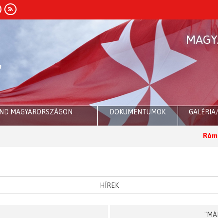
MAGY
END MAGYARORSZÁGON
DOKUMENTUMOK
GALÉRIA
Róma:
Dr. Sulyok T
HÍREK
"MÁ