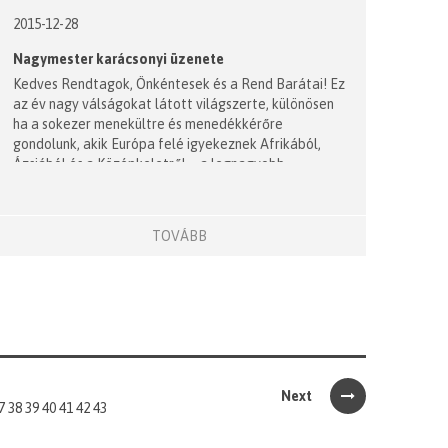
2015-12-28
Nagymester karácsonyi üzenete
Kedves Rendtagok, Önkéntesek és a Rend Barátai! Ez
az év nagy válságokat látott világszerte, különösen
ha a sokezer menekültre és menedékkérőre
gondolunk, akik Európa felé igyekeznek Afrikából,
Ázsiából és a Középkeletről – a legnagyobb
népvándorlás a második világháború óta.
TOVÁBB
Next
7
38
39
40
41
42
43