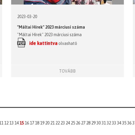
2023-03-20
"Máltai Hírek" 2023 márciusi száma
"Máltai Hírek" 2023 márciusi száma
ide kattintva
olvasható
TOVÁBB
11
12
13
14
15
16
17
18
19
20
21
22
23
24
25
26
27
28
29
30
31
32
33
34
35
36
3