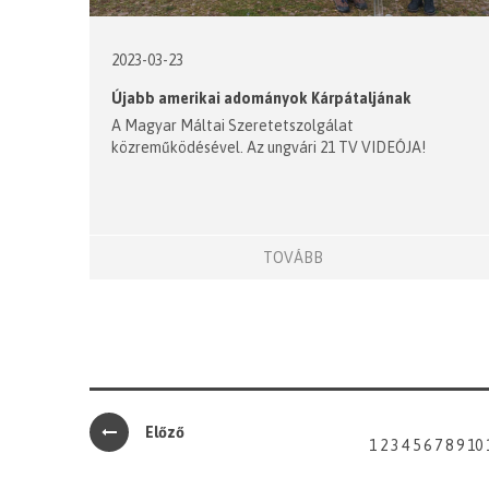
2023-03-23
Újabb amerikai adományok Kárpátaljának
A Magyar Máltai Szeretetszolgálat
közreműködésével. Az ungvári 21 TV VIDEÓJA!
TOVÁBB
Előző
1
2
3
4
5
6
7
8
9
10