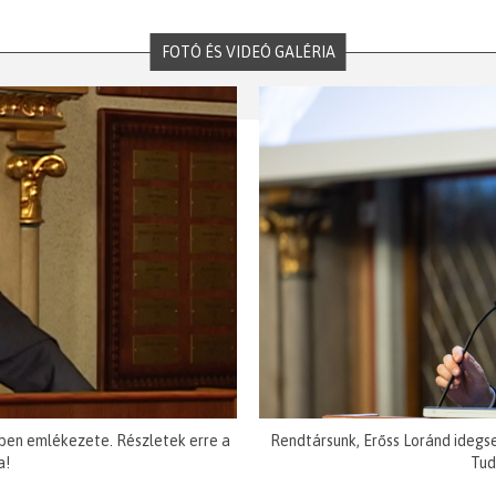
FOTÓ ÉS VIDEÓ GALÉRIA
ben emlékezete. Részletek erre a
Rendtársunk, Erőss Loránd idegs
a!
Tud