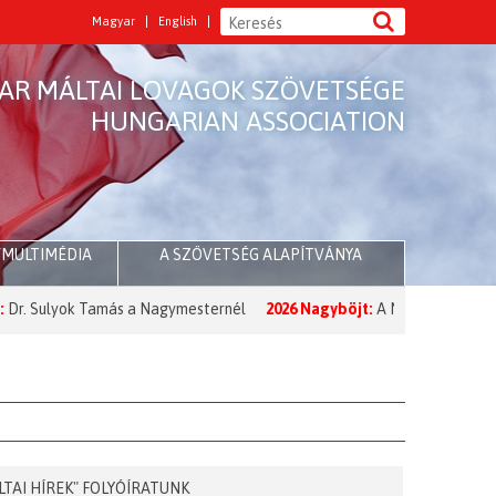
Magyar
English
AR MÁLTAI LOVAGOK SZÖVETSÉGE
HUNGARIAN ASSOCIATION
/MULTIMÉDIA
A SZÖVETSÉG ALAPÍTVÁNYA
Tamás a Nagymesternél
2026 Nagyböjt:
A Nagymester üzenete a Nagyb
LTAI HÍREK" FOLYÓÍRATUNK