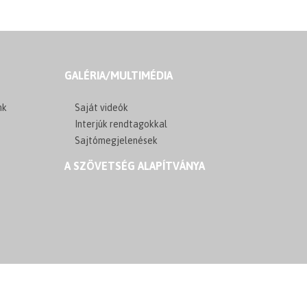
GALÉRIA/MULTIMÉDIA
nk
Saját videók
Interjúk rendtagokkal
Sajtómegjelenések
A SZÖVETSÉG ALAPÍTVÁNYA