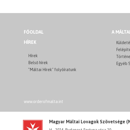
FŐOLDAL
A MÁLTA
HÍREK
Küldeté
Felépít
Hírek
Történ
Belső hírek
Egyéb S
"Máltai Hírek" folyóíratunk
www.orderofmalta.int
Magyar Máltai Lovagok Szövetsége 