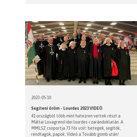
2023-05-10
Segíteni öröm - Lourdes 2023 VIDEÓ
41 országból több mint hatezren vettek részt a
Máltai Lovagrend idei lourdes-i zarándoklatán. A
MMLSZ csoportja 73 fős volt: betegek, segítők,
rendtagok, papok. Videó a Tovább gomb után!