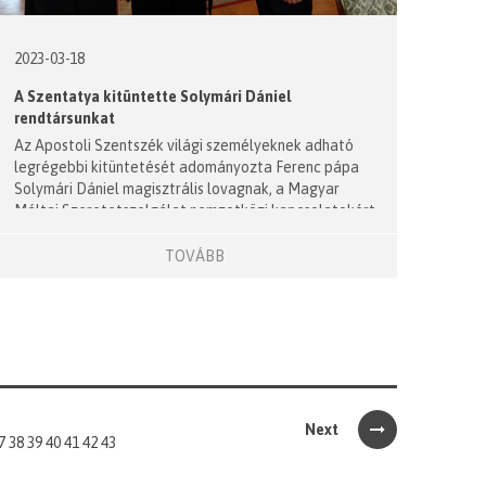
2023-03-18
A Szentatya kitüntette Solymári Dániel
rendtársunkat
Az Apostoli Szentszék világi személyeknek adható
legrégebbi kitüntetését adományozta Ferenc pápa
Solymári Dániel magisztrális lovagnak, a Magyar
Máltai Szeretetszolgálat nemzetközi kapcsolatokért
felelős vezetőjének. A Szent Szilveszter Rend
lovagkeresztjét Erdő Péter bíboros, prímás és Jusszef
TOVÁBB
Abszi szíriai melkita görögkatolikus pátriárka adta át
március 17-én, Budapesten, a prímási palotában.
Next
7
38
39
40
41
42
43