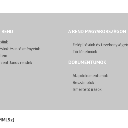
I REND
A REND MAGYARORSZÁGON
sünk
Felépítésünk és tevékenységei
ésünk és intézményeink
Történelmünk
elem
DOKUMENTUMOK
zent János rendek
Alapdokumentumok
Beszámolók
Ismertető írások
(MMLSz)