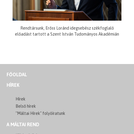
Rendtársunk, Erőss Loránd idegsebész székfoglaló
előadást tartott a Szent István Tudományos Akadémián
FŐOLDAL
HÍREK
Hírek
Belső hírek
"Máltai Hírek" folyóíratunk
A MÁLTAI REND