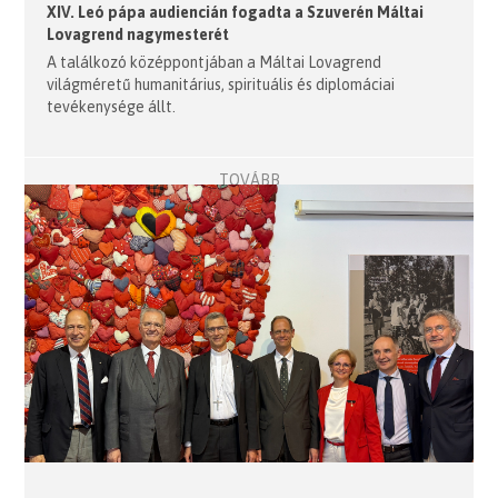
XIV. Leó pápa audiencián fogadta a Szuverén Máltai
Lovagrend nagymesterét
A találkozó középpontjában a Máltai Lovagrend
világméretű humanitárius, spirituális és diplomáciai
tevékenysége állt.
TOVÁBB