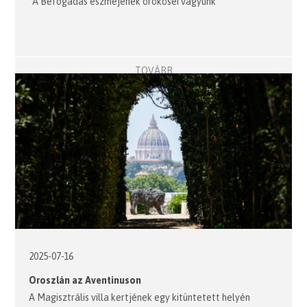
"A Befogadás eszméjének örökösei vagyunk"
TOVÁBB
2025-07-16
Oroszlán az Aventinuson
A Magisztrális villa kertjének egy kitüntetett helyén