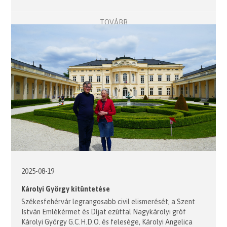
TOVÁBB
2025-08-19
Károlyi György kitüntetése
Székesfehérvár legrangosabb civil elismerését, a Szent
István Emlékérmet és Díjat ezúttal Nagykárolyi gróf
Károlyi György G.C.H.D.O. és felesége, Károlyi Angelica