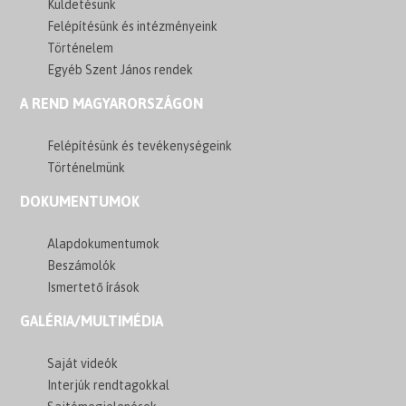
Küldetésünk
Felépítésünk és intézményeink
Történelem
Egyéb Szent János rendek
A REND MAGYARORSZÁGON
Felépítésünk és tevékenységeink
Történelmünk
DOKUMENTUMOK
Alapdokumentumok
Beszámolók
Ismertető írások
GALÉRIA/MULTIMÉDIA
Saját videók
Interjúk rendtagokkal