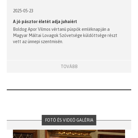
2025-05-23
A jó pásztor életét adja juhaiért
Boldog Apor Vilmos vértanú püspök emléknapján a
Magyar Máltai Lovagok Szövetsége küldöttsége részt
vett az ünnepi szentmisén.
TOVÁBB
FOTÓ ÉS VIDEÓ GALÉRIA