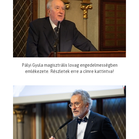
Pályi Gyula magisztrális lovag engedelmességben
emlékezete. Részletek erre a címre kattintva!