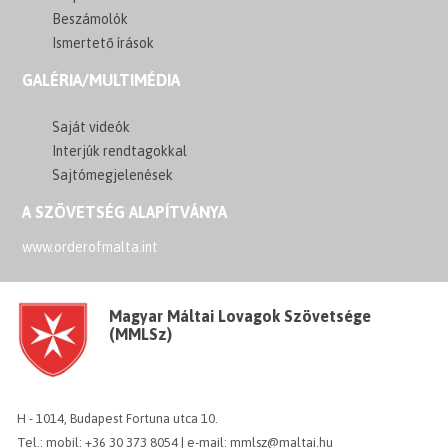
Beszámolók
Ismertető írások
GALÉRIA/MULTIMÉDIA
Saját videók
Interjúk rendtagokkal
Sajtómegjelenések
A SZÖVETSÉG ALAPÍTVÁNYA
www.orderofmalta.int
Magyar Máltai Lovagok Szövetsége
(MMLSz)
H - 1014, Budapest Fortuna utca 10.
Tel.: mobil: +36 30 373 8054 | e-mail: mmlsz@maltai.hu