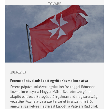
TOVÁBB
2013-12-03
Ferenc pápával misézett együtt Kozma Imre atya
Ferenc pápával misézett együtt hétfőn reggel Rómában
Kozma Imre atya, a Magyar Máltai Szeretetszolgálat
alapító elnöke, a Betegápoló Irgalmasrend magyarországi
vezetője. Kozma atya a szertartás után a szentmiséről,
amelyre személyes meghívást kapott, a Vatikáni Rádiónak