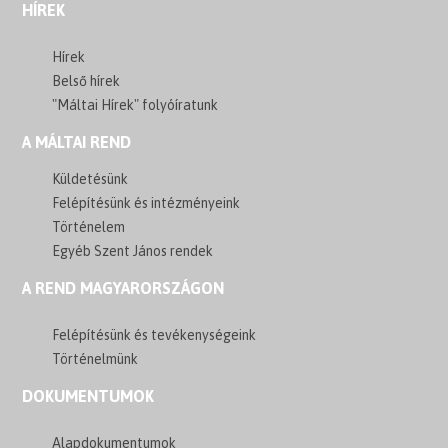
HÍREK
Hírek
Belső hírek
"Máltai Hírek" folyóíratunk
A MÁLTAI REND
Küldetésünk
Felépítésünk és intézményeink
Történelem
Egyéb Szent János rendek
A REND MAGYARORSZÁGON
Felépítésünk és tevékenységeink
Történelmünk
DOKUMENTUMOK
Alapdokumentumok