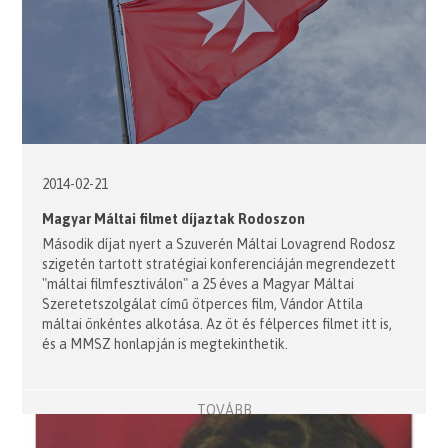
2014-02-21
Magyar Máltai filmet díjaztak Rodoszon
Második díjat nyert a Szuverén Máltai Lovagrend Rodosz
szigetén tartott stratégiai konferenciáján megrendezett
"máltai filmfesztiválon" a 25 éves a Magyar Máltai
Szeretetszolgálat című ötperces film, Vándor Attila
máltai önkéntes alkotása. Az öt és félperces filmet itt is,
és a MMSZ honlapján is megtekinthetik.
TOVÁBB