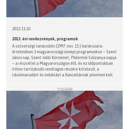
2012-11-10
2013. évi rendezvények, programok
A szövetségi tanácsülés (1997. nov. 15.) határozata
értelmében 3 magyarországi ünnepi programunkon – Szent
János nap, Szent Jobb Körmenet, Philermói Szûzanya napja
– a részvétel a Magyarországon élõ, és ez idõpontokban
itthon tartózkodó rendtagok részére kötelezõ, a
távolmaradást és indoklást a Kancellárnak jelenteni kell.
TOVÁBB