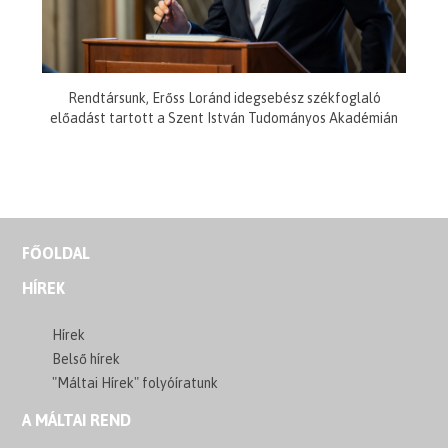
Rendtársunk, Erőss Loránd idegsebész székfoglaló
előadást tartott a Szent István Tudományos Akadémián
FŐOLDAL
HÍREK
Hírek
Belső hírek
"Máltai Hírek" folyóíratunk
A MÁLTAI REND