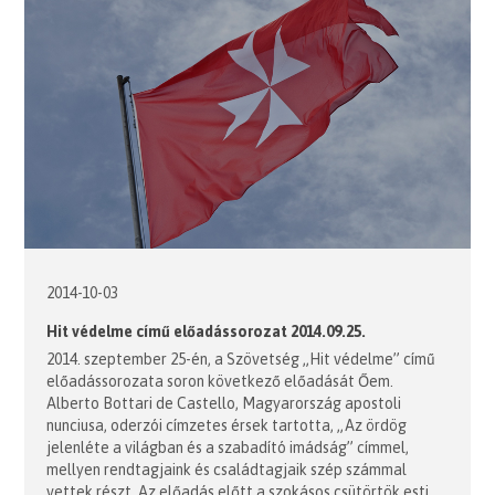
2014-10-03
Hit védelme című előadássorozat 2014.09.25.
2014. szeptember 25-én, a Szövetség „Hit védelme” című
előadássorozata soron következő előadását Őem.
Alberto Bottari de Castello, Magyarország apostoli
nunciusa, oderzói címzetes érsek tartotta, „Az ördög
jelenléte a világban és a szabadító imádság” címmel,
mellyen rendtagjaink és családtagjaik szép számmal
vettek részt. Az előadás előtt a szokásos csütörtök esti