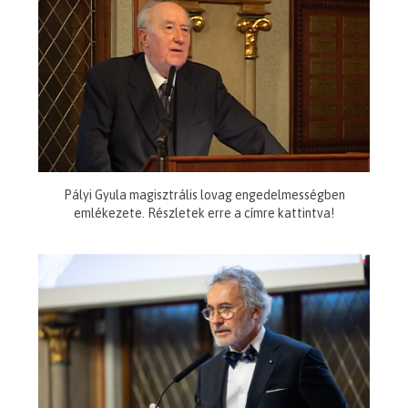
Pályi Gyula magisztrális lovag engedelmességben
emlékezete. Részletek erre a címre kattintva!