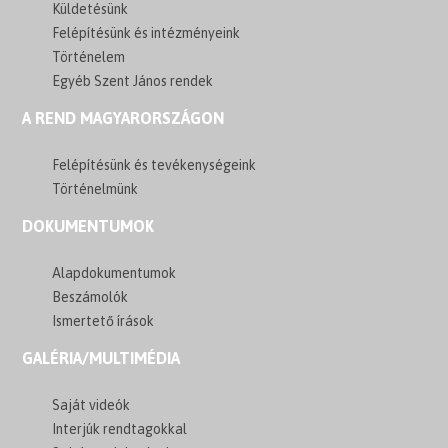
Küldetésünk
Felépítésünk és intézményeink
Történelem
Egyéb Szent János rendek
A REND MAGYARORSZÁGON
Felépítésünk és tevékenységeink
Történelmünk
DOKUMENTUMOK
Alapdokumentumok
Beszámolók
Ismertető írások
GALÉRIA/MULTIMÉDIA
Saját videók
Interjúk rendtagokkal