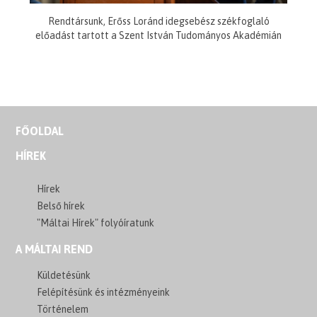
Rendtársunk, Erőss Loránd idegsebész székfoglaló
előadást tartott a Szent István Tudományos Akadémián
FŐOLDAL
HÍREK
Hírek
Belső hírek
"Máltai Hírek" folyóíratunk
A MÁLTAI REND
Küldetésünk
Felépítésünk és intézményeink
Történelem