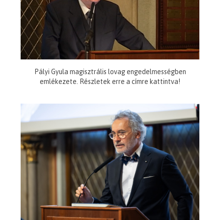
Pályi Gyula magisztrális lovag engedelmességben
emlékezete. Részletek erre a címre kattintva!