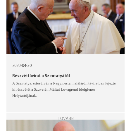
2020-04-30
Részvéttávirat a Szentatyától
A
Szentatya
, értesülvén a
Nagymester
haláláról, táviratban fejezte
ki részvétét a Szuverén Máltai Lovagrend ideiglenes
Helytartójának.
TOVÁBB