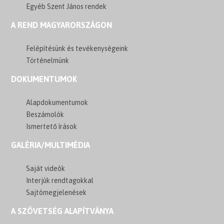
Egyéb Szent János rendek
A REND MAGYARORSZÁGON
Felépítésünk és tevékenységeink
Történelmünk
DOKUMENTUMOK
Alapdokumentumok
Beszámolók
Ismertető írások
GALÉRIA/MULTIMÉDIA
Saját videók
Interjúk rendtagokkal
Sajtómegjelenések
A SZÖVETSÉG ALAPÍTVÁNYA