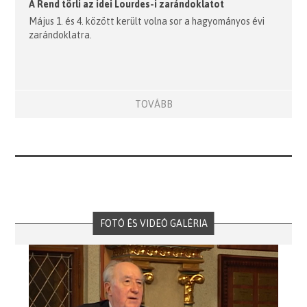
A Rend törli az idei Lourdes-i zarándoklatot
Május 1. és 4. között került volna sor a hagyományos évi
zarándoklatra.
TOVÁBB
FOTÓ ÉS VIDEÓ GALÉRIA