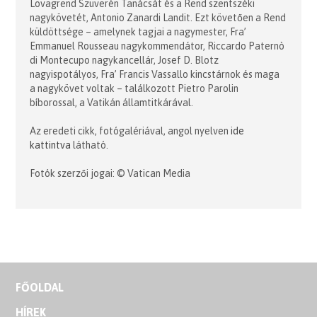
Lovagrend Szuverén Tanácsát és a Rend szentszéki
nagykövetét, Antonio Zanardi Landit. Ezt követően a Rend
küldöttsége – amelynek tagjai a nagymester, Fra’
Emmanuel Rousseau nagykommendátor, Riccardo Paternò
di Montecupo nagykancellár, Josef D. Blotz
nagyispotályos, Fra’ Francis Vassallo kincstárnok és maga
a nagykövet voltak – találkozott Pietro Parolin
bíborossal, a Vatikán államtitkárával.
Az eredeti cikk, fotógalériával, angol nyelven
ide
kattintva
látható.
Fotók szerzői jogai: © Vatican Media
FŐOLDAL
HÍREK