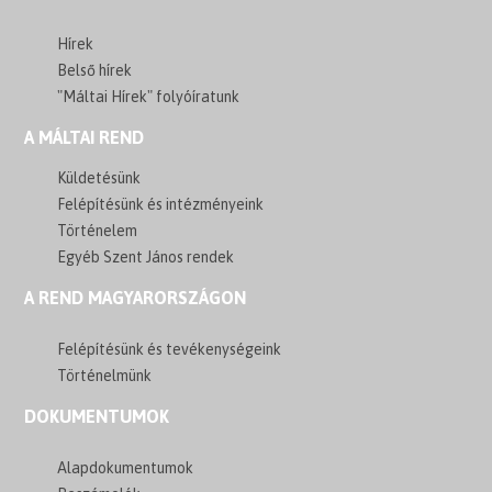
Hírek
Belső hírek
"Máltai Hírek" folyóíratunk
A MÁLTAI REND
Küldetésünk
Felépítésünk és intézményeink
Történelem
Egyéb Szent János rendek
A REND MAGYARORSZÁGON
Felépítésünk és tevékenységeink
Történelmünk
DOKUMENTUMOK
Alapdokumentumok