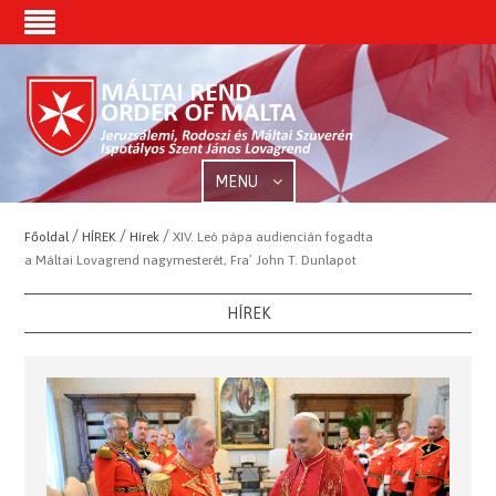
MENU
/
/
/
Főoldal
HÍREK
Hírek
XIV. Leó pápa audiencián fogadta
a Máltai Lovagrend nagymesterét, Fra’ John T. Dunlapot
HÍREK