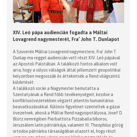
XIV. Leó pápa audiencián fogadta a Máltai
Lovagrend nagymesterét, Fra’ John T. Dunlapot
A Szuverén Máltai Lovagrend nagymestere, Fra’ John T.
Dunlap ma reggel audiencián vett részt XIV. Leó pápával
az Apostoli Palotában. A találkozó fontos alkalom volt
arra, hogy a súlyos válságok által jellemzett geopolitikai
helyzetben megosszák és áttekintsék a Rend világszintű
küldetését.
A találkozó során a Nagymester bemutatta a
Szentatyának a Rend főbb tevékenységeit, kezdve a
konfliktusövezetekben végzett jelentős humanitárius
beavatkozásokkal. Különös figyelmet szenteltek a gázai
övezetnek, ahová a Máltai Rend nagyispotályosa, Josef D.
Blotz nemrégiben Pierbattista Pizzaballa bíboros,
Jeruzsálem latin pátriárkája, valamint III. Theophilus görög
ortodox pátriárka társaságában utazott el, hogy részt