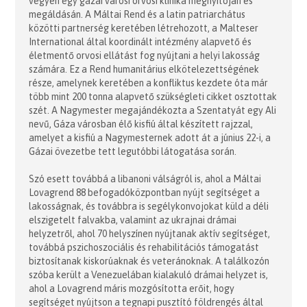
vegyen egy gázai városi orvosi klinika megnyitóján és
megáldásán. A Máltai Rend és a latin patriarchátus
közötti partnerség keretében létrehozott, a Malteser
International által koordinált intézmény alapvető és
életmentő orvosi ellátást fog nyújtani a helyi lakosság
számára. Ez a Rend humanitárius elkötelezettségének
része, amelynek keretében a konfliktus kezdete óta már
több mint 200 tonna alapvető szükségleti cikket osztottak
szét. A Nagymester megajándékozta a Szentatyát egy Ali
nevű, Gáza városban élő kisfiú által készített rajzzal,
amelyet a kisfiú a Nagymesternek adott át a június 22-i, a
Gázai övezetbe tett legutóbbi látogatása során.
Szó esett továbbá a libanoni válságról is, ahol a Máltai
Lovagrend 88 befogadóközpontban nyújt segítséget a
lakosságnak, és továbbra is segélykonvojokat küld a déli
elszigetelt falvakba, valamint az ukrajnai drámai
helyzetről, ahol 70 helyszínen nyújtanak aktív segítséget,
továbbá pszichoszociális és rehabilitációs támogatást
biztosítanak kiskorúaknak és veteránoknak. A találkozón
szóba került a Venezuelában kialakuló drámai helyzet is,
ahol a Lovagrend máris mozgósította erőit, hogy
segítséget nyújtson a tegnapi pusztító földrengés által