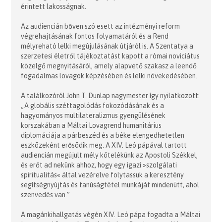
érintett lakosságnak.
Az audiencián bőven szó esett az intézményi reform
végrehajtásának fontos folyamatáról és a Rend
mélyreható lelki megújulásának útjáról is. A Szentatya a
szerzetesi életről tájékoztatást kapott a római noviciátus
közelgő megnyitásáról, amely alapvető szakasz a leendő
fogadalmas lovagok képzésében és lelki növekedésében.
A találkozóról John T. Dunlap nagymester így nyilatkozott:
„A globális széttagolódás fokozódásának és a
hagyományos multilateralizmus gyengülésének
korszakában a Máltai Lovagrend humanitárius
diplomáciája a párbeszéd és a béke elengedhetetlen
eszközeként erősödik meg. A XIV. Leó pápával tartott
audiencián megújult mély kötelékünk az Apostoli Székkel,
és erőt ad nekünk ahhoz, hogy egy igazi »szolgálati
spiritualitás« által vezérelve folytassuk a keresztény
segítségnyújtás és tanúságtétel munkáját mindenütt, ahol
szenvedés van.”
A magánkihallgatás végén XIV. Leó pápa fogadta a Máltai