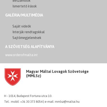
Beszámolók
Ismertető írások
GALÉRIA/MULTIMÉDIA
Saját videók
Interjúk rendtagokkal
Sajtómegjelenések
A SZÖVETSÉG ALAPÍTVÁNYA
www.orderofmalta.int
Magyar Máltai Lovagok Szövetsége
(MMLSz)
H - 1014, Budapest Fortuna utca 10.
Tel.: mobil: +36 30 373 8054 | e-mail: mmlsz@maltai.hu