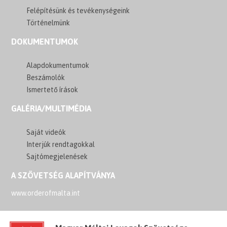
Felépítésünk és tevékenységeink
Történelmünk
DOKUMENTUMOK
Alapdokumentumok
Beszámolók
Ismertető írások
GALÉRIA/MULTIMÉDIA
Saját videók
Interjúk rendtagokkal
Sajtómegjelenések
A SZÖVETSÉG ALAPÍTVÁNYA
www.orderofmalta.int