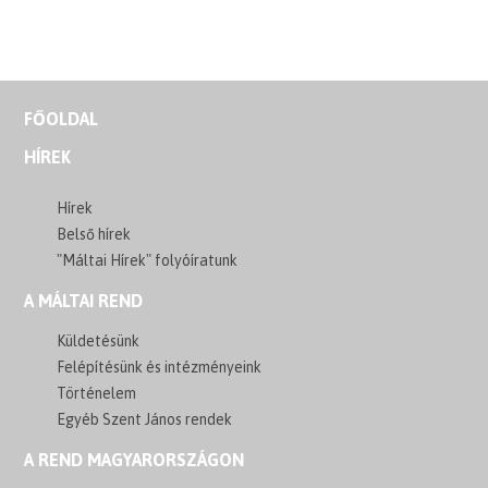
FŐOLDAL
HÍREK
Hírek
Belső hírek
"Máltai Hírek" folyóíratunk
A MÁLTAI REND
Küldetésünk
Felépítésünk és intézményeink
Történelem
Egyéb Szent János rendek
A REND MAGYARORSZÁGON