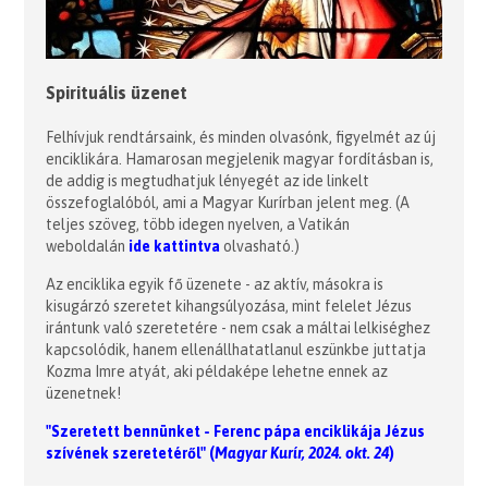
Spirituális üzenet
Felhívjuk rendtársaink, és minden olvasónk, figyelmét az új
enciklikára. Hamarosan megjelenik magyar fordításban is,
de addig is megtudhatjuk lényegét az ide linkelt
összefoglalóból, ami a Magyar Kurírban jelent meg. (A
teljes szöveg, több idegen nyelven, a Vatikán
weboldalán
ide kattintva
olvasható.)
Az enciklika egyik fő üzenete - az aktív, másokra is
kisugárzó szeretet kihangsúlyozása, mint felelet Jézus
irántunk való szeretetére - nem csak a máltai lelkiséghez
kapcsolódik, hanem ellenállhatatlanul eszünkbe juttatja
Kozma Imre atyát, aki példaképe lehetne ennek az
üzenetnek!
"Szeretett bennünket - Ferenc pápa enciklikája Jézus
szívének szeretetéről" (
Magyar Kurír, 2024. okt. 24
)