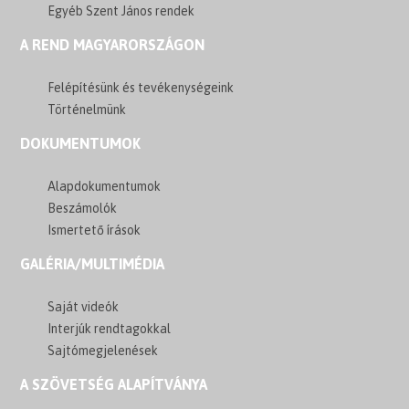
Egyéb Szent János rendek
A REND MAGYARORSZÁGON
Felépítésünk és tevékenységeink
Történelmünk
DOKUMENTUMOK
Alapdokumentumok
Beszámolók
Ismertető írások
GALÉRIA/MULTIMÉDIA
Saját videók
Interjúk rendtagokkal
Sajtómegjelenések
A SZÖVETSÉG ALAPÍTVÁNYA