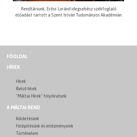
Rendtársunk, Erőss Loránd idegsebész székfoglaló
előadást tartott a Szent István Tudományos Akadémián
FŐOLDAL
HÍREK
Hírek
Belső hírek
"Máltai Hírek" folyóíratunk
A MÁLTAI REND
Küldetésünk
Felépítésünk és intézményeink
Történelem