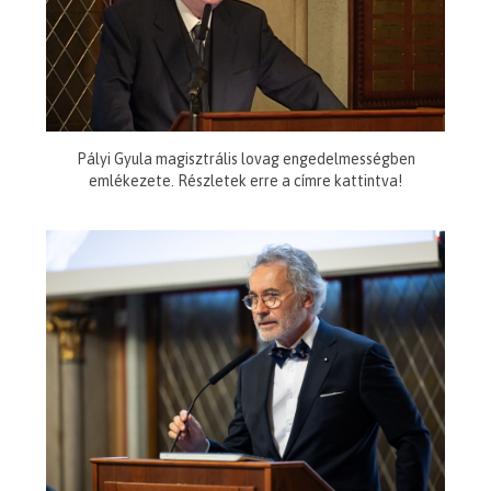
Pályi Gyula magisztrális lovag engedelmességben
emlékezete. Részletek erre a címre kattintva!