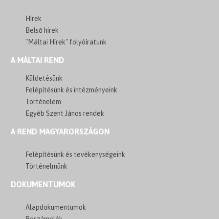
Hírek
Belső hírek
"Máltai Hírek" folyóíratunk
A MÁLTAI REND
Küldetésünk
Felépítésünk és intézményeink
Történelem
Egyéb Szent János rendek
A REND MAGYARORSZÁGON
Felépítésünk és tevékenységeink
Történelmünk
DOKUMENTUMOK
Alapdokumentumok
Beszámolók