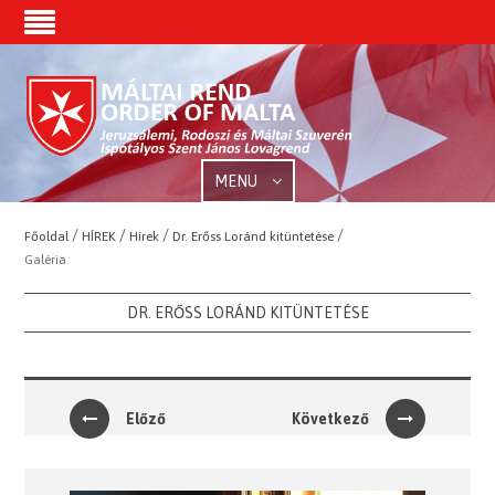
MENU
/
/
/
/
Főoldal
HÍREK
Hírek
Dr. Erőss Loránd kitüntetése
Galéria
DR. ERŐSS LORÁND KITÜNTETÉSE
Előző
Következő