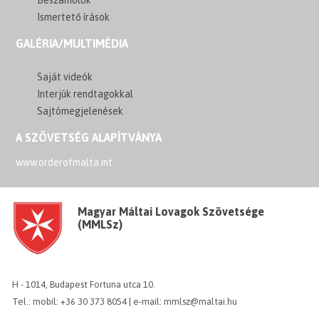
Ismertető írások
GALÉRIA/MULTIMÉDIA
Saját videók
Interjúk rendtagokkal
Sajtómegjelenések
A SZÖVETSÉG ALAPÍTVÁNYA
www.orderofmalta.int
Magyar Máltai Lovagok Szövetsége
(MMLSz)
H - 1014, Budapest Fortuna utca 10.
Tel.: mobil: +36 30 373 8054 | e-mail: mmlsz@maltai.hu