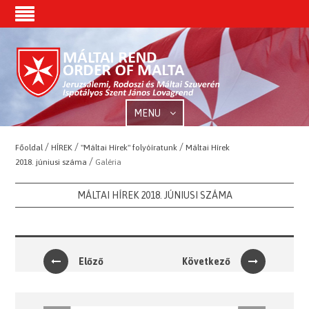
MENU
/
/
/
Főoldal
HÍREK
"Máltai Hírek" folyóíratunk
Máltai Hírek
/
2018. júniusi száma
Galéria
MÁLTAI HÍREK 2018. JÚNIUSI SZÁMA
Előző
Következő