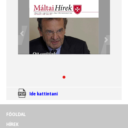
Previous
Next
Ide kattintani
FŐOLDAL
HÍREK