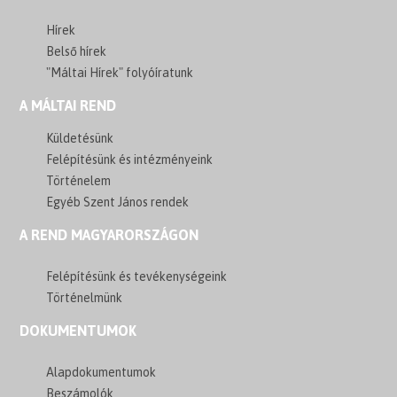
Hírek
Belső hírek
"Máltai Hírek" folyóíratunk
A MÁLTAI REND
Küldetésünk
Felépítésünk és intézményeink
Történelem
Egyéb Szent János rendek
A REND MAGYARORSZÁGON
Felépítésünk és tevékenységeink
Történelmünk
DOKUMENTUMOK
Alapdokumentumok
Beszámolók