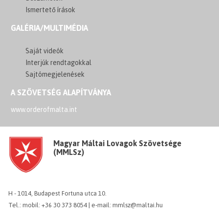
Ismertető írások
GALÉRIA/MULTIMÉDIA
Saját videók
Interjúk rendtagokkal
Sajtómegjelenések
A SZÖVETSÉG ALAPÍTVÁNYA
www.orderofmalta.int
Magyar Máltai Lovagok Szövetsége
(MMLSz)
H - 1014, Budapest Fortuna utca 10.
Tel.: mobil: +36 30 373 8054 | e-mail: mmlsz@maltai.hu