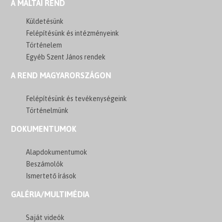
A MÁLTAI REND
Küldetésünk
Felépítésünk és intézményeink
Történelem
Egyéb Szent János rendek
A REND MAGYARORSZÁGON
Felépítésünk és tevékenységeink
Történelmünk
DOKUMENTUMOK
Alapdokumentumok
Beszámolók
Ismertető írások
GALÉRIA/MULTIMÉDIA
Saját videók