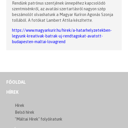
Rendünk patrónus szentjének ünnepéhez kapcsolódó
szentmisénkről, az avatási szertartásról nagyon szép
beszámolót olvashatunk a Magyar Kuríron Agonás Szonja
tollából. A fotókat Lambert Attila készítette.
https://www.magyarkurir.hu/hirek/a-hatarhelyzetekben-
legyunk-kreativak-batrak-uj-rendtagokat-avatott-
budapesten-maltai-lovagrend
FŐOLDAL
HÍREK
Hírek
Belső hírek
"Máltai Hírek" folyóíratunk