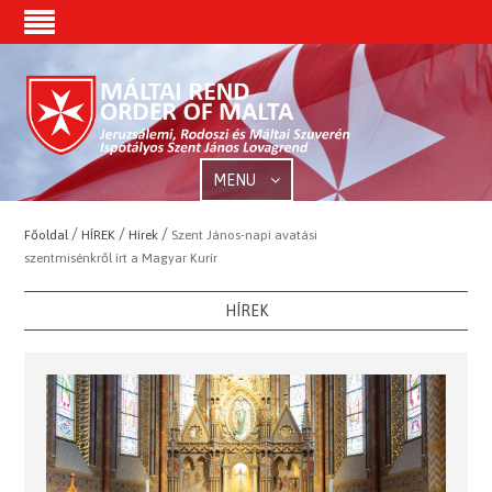
MENU
/
/
/
Főoldal
HÍREK
Hírek
Szent János-napi avatási
szentmisénkről írt a Magyar Kurír
HÍREK