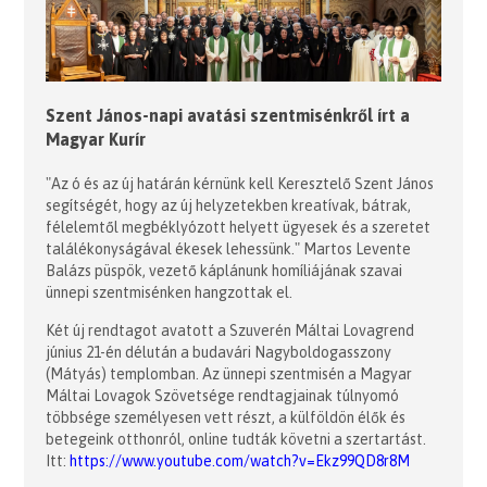
Szent János-napi avatási szentmisénkről írt a
Magyar Kurír
"Az ó és az új határán kérnünk kell Keresztelő Szent János
segítségét, hogy az új helyzetekben kreatívak, bátrak,
félelemtől megbéklyózott helyett ügyesek és a szeretet
találékonyságával ékesek lehessünk." Martos Levente
Balázs püspök, vezető káplánunk homíliájának szavai
ünnepi szentmisénken hangzottak el.
Két új rendtagot avatott a Szuverén Máltai Lovagrend
június 21-én délután a budavári Nagyboldogasszony
(Mátyás) templomban. Az ünnepi szentmisén a Magyar
Máltai Lovagok Szövetsége rendtagjainak túlnyomó
többsége személyesen vett részt, a külföldön élők és
betegeink otthonról, online tudták követni a szertartást.
Itt:
https://www.youtube.com/watch?v=Ekz99QD8r8M