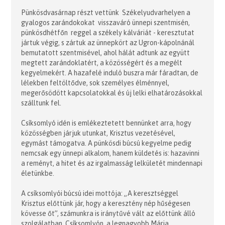
Pünkösdvasárnap részt vettünk Székelyudvarhelyen a
gyalogos zarándokokat visszaváró ünnepi szentmisén,
pünkösdhétfőn reggel a székely kálváriát - keresztutat
jártuk végig, s zártuk az ünnepkört az Ugron-kápolnánál
bemutatott szentmisével, ahol hálát adtunk az együtt
megtett zarándoklatért, a közösségért és a megélt
kegyelmekért. A hazafelé induló buszra már fáradtan, de
lélekben feltöltődve, sok személyes élménnyel,
megerősödött kapcsolatokkal és új lelki elhatározásokkal
szálltunk fel.
Csíksomlyó idén is emlékeztetett bennünket arra, hogy
közösségben járjuk utunkat, Krisztus vezetésével,
egymást támogatva. A pünkösdi búcsú kegyelme pedig
nemcsak egy ünnepi alkalom, hanem küldetés is: hazavinni
a reményt, a hitet és az irgalmasság lelkületét mindennapi
életünkbe.
A csíksomlyói búcsú idei mottója: „A keresztséggel
Krisztus előttünk jár, hogy a keresztény nép hűségesen
kövesse őt”, számunkra is iránytűvé vált az előttünk álló
szolgálatban. Csíksomlyón, a legnagyobb Mária