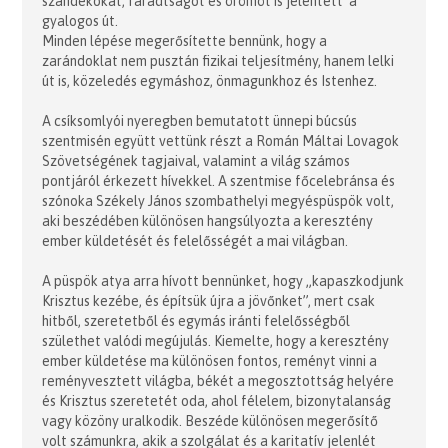
szándékokat, fáradtságot és örömöt is jelentett a
gyalogos út.
Minden lépése megerősítette bennünk, hogy a
zarándoklat nem pusztán fizikai teljesítmény, hanem lelki
út is, közeledés egymáshoz, önmagunkhoz és Istenhez.
A csíksomlyói nyeregben bemutatott ünnepi búcsús
szentmisén együtt vettünk részt a Román Máltai Lovagok
Szövetségének tagjaival, valamint a világ számos
pontjáról érkezett hívekkel. A szentmise főcelebránsa és
szónoka Székely János szombathelyi megyéspüspök volt,
aki beszédében különösen hangsúlyozta a keresztény
ember küldetését és felelősségét a mai világban.
A püspök atya arra hívott bennünket, hogy „kapaszkodjunk
Krisztus kezébe, és építsük újra a jövőnket”, mert csak
hitből, szeretetből és egymás iránti felelősségből
születhet valódi megújulás. Kiemelte, hogy a keresztény
ember küldetése ma különösen fontos, reményt vinni a
reményvesztett világba, békét a megosztottság helyére
és Krisztus szeretetét oda, ahol félelem, bizonytalanság
vagy közöny uralkodik. Beszéde különösen megerősítő
volt számunkra, akik a szolgálat és a karitatív jelenlét