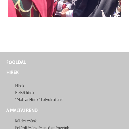
FŐOLDAL
HÍREK
Hírek
Belső hírek
"Máltai Hírek" folyóíratunk
A MÁLTAI REND
Küldetésünk
Felépítésünk és intézményeink