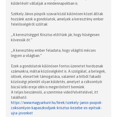
küldetését vállaljuk a mindennapokban is.
Székely János püspök szavai közül különösen közel álltak
hozzánk azok a gondolatok, amelyek a keresztény ember
felelősségéről szóltak:
„A keresztséggel Krisztus előttünk jár, hogy hűségesen
kövessük őt.”
„A keresztény ember feladata, hogy világító mécses
legyen a világban.”
Ezek a gondolatok különösen fontos üzenetet hordoznak
számunkra, máltai közösségként is. A szolgálat, a betegek,
idősek, elesettek támogatása, valamint a hitből fakadó
közösségi jelenlét olyan küldetés, amelyet a csíksomlyói
búcsú lelki ereje idén is megerősített bennünk.
A teljes beszámoló, a szentmise videófelvételével, itt
található:
https://www.magyarkurir.hu/
hirek/szekely-janos-puspok-
csiksomlyon-kapaszkodjunk-
krisztus-kezebe-es-epitsuk-
ujra-jovonket