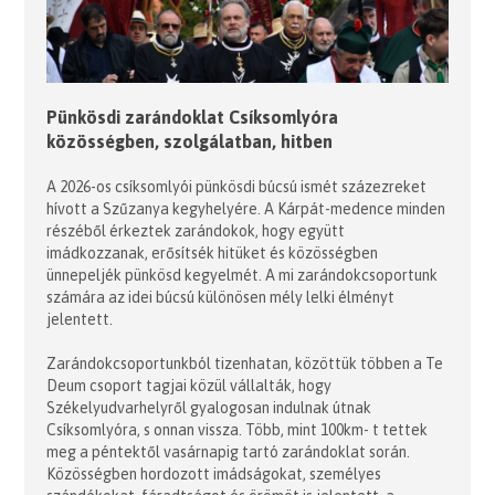
Pünkösdi zarándoklat Csíksomlyóra
közösségben, szolgálatban, hitben
A 2026-os csíksomlyói pünkösdi búcsú ismét százezreket
hívott a Szűzanya kegyhelyére. A Kárpát-medence minden
részéből érkeztek zarándokok, hogy együtt
imádkozzanak, erősítsék hitüket és közösségben
ünnepeljék pünkösd kegyelmét. A mi zarándokcsoportunk
számára az idei búcsú különösen mély lelki élményt
jelentett.
Zarándokcsoportunkból tizenhatan, közöttük többen a Te
Deum csoport tagjai közül vállalták, hogy
Székelyudvarhelyről gyalogosan indulnak útnak
Csíksomlyóra, s onnan vissza. Több, mint 100km- t tettek
meg a péntektől vasárnapig tartó zarándoklat során.
Közösségben hordozott imádságokat, személyes