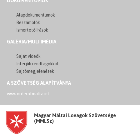
DOKUMENTUMOK
Alapdokumentumok
Beszámolók
Ismertető írások
GALÉRIA/MULTIMÉDIA
Saját videók
Interjúk rendtagokkal
Sajtómegjelenések
A SZÖVETSÉG ALAPÍTVÁNYA
www.orderofmalta.int
Magyar Máltai Lovagok Szövetsége
(MMLSz)