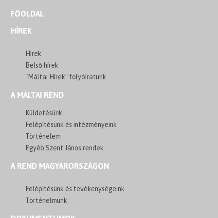
FŐOLDAL
HÍREK
Hírek
Belső hírek
"Máltai Hírek" folyóíratunk
A MÁLTAI REND
Küldetésünk
Felépítésünk és intézményeink
Történelem
Egyéb Szent János rendek
A REND MAGYARORSZÁGON
Felépítésünk és tevékenységeink
Történelmünk