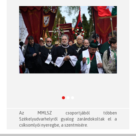
Previous
Next
Az MMLSZ csoportjából többen
Székelyudvarhelyről gyalog zarándokoltak el a
csíksomlyói nyeregbe, a szentmisére.