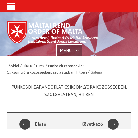
MENU
/
/
/
Főoldal
HÍREK
Hírek
Pünkösdi zarándoklat
/
Csíksomlyóra közösségben, szolgálatban, hitben
Galéria
PÜNKÖSDI ZARÁNDOKLAT CSÍKSOMLYÓRA KÖZÖSSÉGBEN,
SZOLGÁLATBAN, HITBEN
Előző
Következő