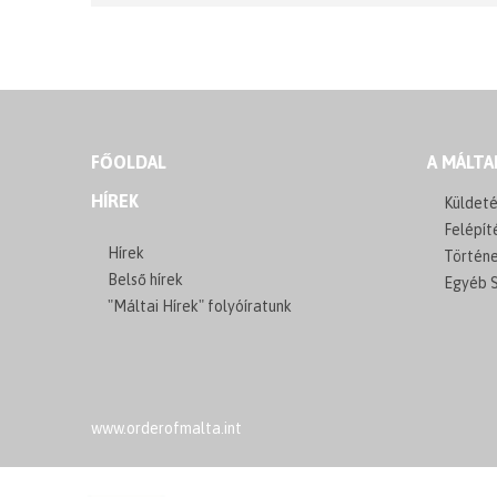
FŐOLDAL
A MÁLTA
HÍREK
Küldeté
Felépít
Hírek
Történ
Belső hírek
Egyéb S
"Máltai Hírek" folyóíratunk
www.orderofmalta.int