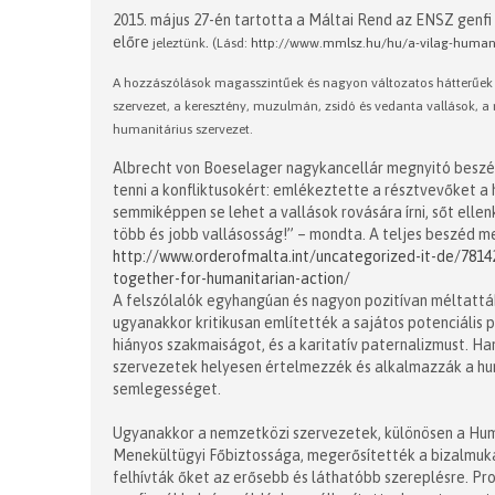
2015. május 27-én tartotta a Máltai Rend az ENSZ genf
előre
.
jeleztünk
(Lásd:
http://www.mmlsz.hu/hu/a-vilag-humanit
A hozzászólások magasszintűek és nagyon változatos hátterűek v
szervezet, a keresztény, muzulmán, zsidó és vedanta vallások, a
humanitárius szervezet.
Albrecht von Boeselager nagykancellár megnyitó beszé
tenni a konfliktusokért: emlékeztette a résztvevőket a
semmiképpen se lehet a vallások rovására írni, sőt ell
több és jobb vallásosság!” – mondta. A teljes beszéd m
http://www.orderofmalta.int/uncategorized-it-de/7814
together-for-humanitarian-action/
A felszólalók egyhangúan és nagyon pozitívan méltatták
ugyanakkor kritikusan említették a sajátos potenciális p
hiányos szakmaiságot, és a karitatív paternalizmust. H
szervezetek helyesen értelmezzék és alkalmazzák a hum
semlegességet.
Ugyanakkor a nemzetközi szervezetek, különösen a Hum
Menekültügyi Főbiztossága, megerősítették a bizalmuka
felhívták őket az erősebb és láthatóbb szereplésre. Pr