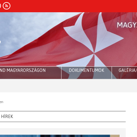
MAGY
END MAGYARORSZÁGON
DOKUMENTUMOK
GALÉRIA
Róma:
en
HÍREK