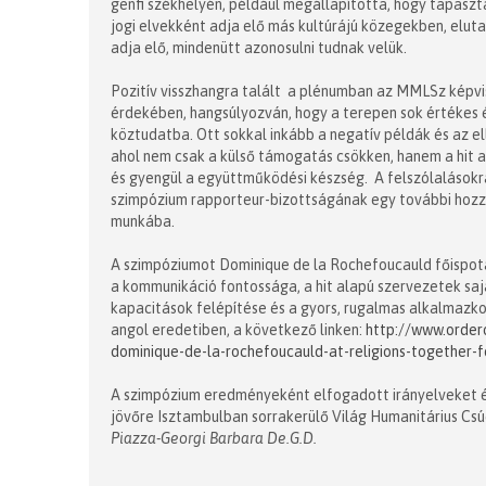
genfi székhelyén, például megállapította, hogy tapasztal
jogi elvekként adja elő más kultúrájú közegekben, elutas
adja elő, mindenütt azonosulni tudnak velük.
Pozitív visszhangra talált a plénumban az MMLSz képvi
érdekében, hangsúlyozván, hogy a terepen sok értékes
köztudatba. Ott sokkal inkább a negatív példák és az e
ahol nem csak a külső támogatás csökken, hanem a hit a
és gyengül a együttműködési készség. A felszólalásokra
szimpózium rapporteur-bizottságának egy további hozzás
munkába.
A szimpóziumot Dominique de la Rochefoucauld főispotál
a kommunikáció fontossága, a hit alapú szervezetek sajá
kapacitások felépítése és a gyors, rugalmas alkalmazk
angol eredetiben, a következő linken:
http://www.order
dominique-de-la-rochefoucauld-at-religions-together-
A szimpózium eredményeként elfogadott irányelveket é
jövőre Isztambulban sorrakerülő Világ Humanitárius Csú
Piazza-Georgi Barbara De.G.D.