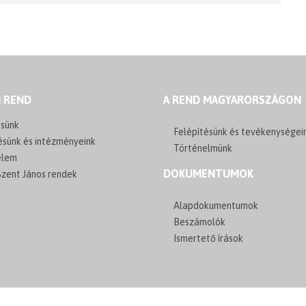
I REND
A REND MAGYARORSZÁGON
sünk
Felépítésünk és tevékenységei
ésünk és intézményeink
Történelmünk
elem
DOKUMENTUMOK
zent János rendek
Alapdokumentumok
Beszámolók
Ismertető írások