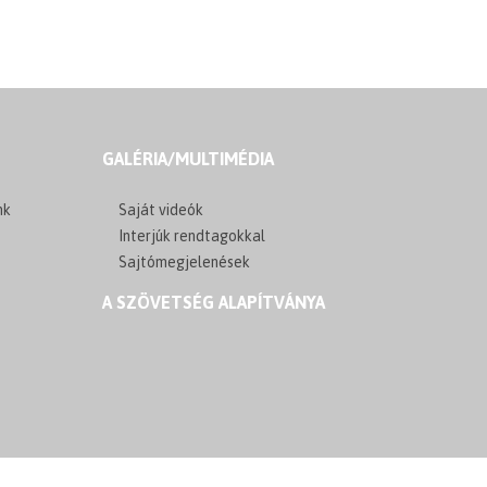
GALÉRIA/MULTIMÉDIA
nk
Saját videók
Interjúk rendtagokkal
Sajtómegjelenések
A SZÖVETSÉG ALAPÍTVÁNYA