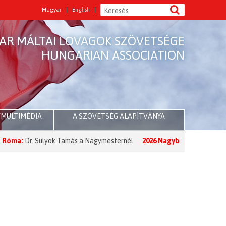
Magyar
English
AR MÁLTAI LOVAGOK SZÖVETSÉGE
HUNGARIAN ASSOCIATION
/MULTIMÉDIA
A SZÖVETSÉG ALAPÍTVÁNYA
Dr. Sulyok Tamás a Nagymesternél
2026 Nagyböjt:
A Nagymester üzen