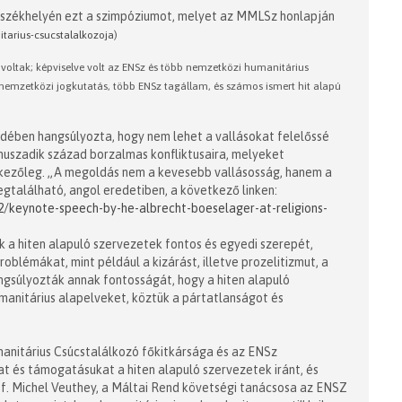
i székhelyén ezt a szimpóziumot, melyet az MMLSz honlapján
arius-csucstalalkozoja
)
oltak; képviselve volt az ENSz és több nemzetközi humanitárius
 nemzetközi jogkutatás, több ENSz tagállam, és számos ismert hit alapú
dében hangsúlyozta, hogy nem lehet a vallásokat felelőssé
 huszadik század borzalmas konfliktusaira, melyeket
enkezőleg. „A megoldás nem a kevesebb vallásosság, hanem a
egtalálható, angol eredetiben, a következő linken:
2/keynote-speech-by-he-albrecht-boeselager-at-religions-
 a hiten alapuló szervezetek fontos és egyedi szerepét,
roblémákat, mint például a kizárást, illetve prozelitizmut, a
angsúlyozták annak fontosságát, hogy a hiten alapuló
anitárius alapelveket, köztük a pártatlanságot és
anitárius Csúcstalálkozó főkitkársága és az ENSz
t és támogatásukat a hiten alapuló szervezetek iránt, és
of. Michel Veuthey, a Máltai Rend követségi tanácsosa az ENSZ