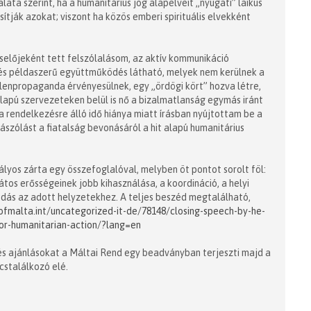
ata szerint, ha a humanitárius jog alapelveit „nyugati” laikus
ítják azokat; viszont ha közös emberi spirituális elvekként
selőjeként tett felszólalásom, az aktív kommunikáció
 és példaszerű együttműködés látható, melyek nem kerülnek a
llenpropaganda érvényesülnek, egy „ördögi kört” hozva létre,
lapú szervezeteken belül is nő a bizalmatlanság egymás iránt
 rendelkezésre álló idő hiánya miatt írásban nyújtottam be a
zólást a fiatalság bevonásáról a hit alapú humanitárius
yos zárta egy összefoglalóval, melyben öt pontot sorolt föl:
tos erősségeinek jobb kihasználása, a koordináció, a helyi
odás az adott helyzetekhez. A teljes beszéd megtalálható,
ofmalta.int/uncategorized-it-de/78148/closing-speech-by-he-
for-humanitarian-action/?lang=en
s ajánlásokat a Máltai Rend egy beadványban terjeszti majd a
cstalálkozó elé.