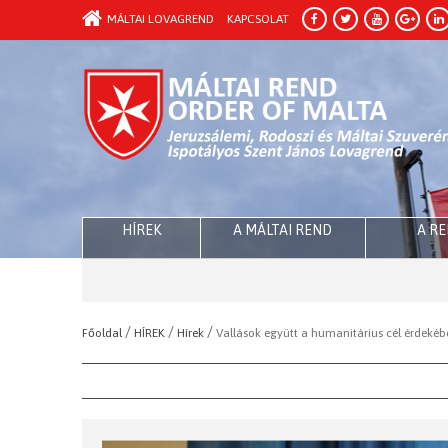
MÁLTAI LOVAGREND
KAPCSOLAT
HÍREK
A MÁLTAI REND
A R
/
/
/
Főoldal
HÍREK
Hírek
Vallások együtt a humanitárius cél érdekéb