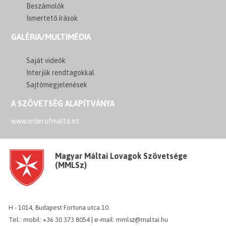
Beszámolók
Ismertető írások
GALÉRIA/MULTIMÉDIA
Saját videók
Interjúk rendtagokkal
Sajtómegjelenések
A SZÖVETSÉG ALAPÍTVÁNYA
www.orderofmalta.int
Magyar Máltai Lovagok Szövetsége
(MMLSz)
H - 1014, Budapest Fortuna utca 10.
Tel.: mobil: +36 30 373 8054 | e-mail: mmlsz@maltai.hu