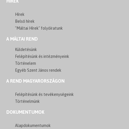
HÍREK
Hírek
Belső hírek
"Máltai Hírek" folyóíratunk
A MÁLTAI REND
Küldetésünk
Felépítésünk és intézményeink
Történelem
Egyéb Szent János rendek
A REND MAGYARORSZÁGON
Felépítésünk és tevékenységeink
Történelmünk
DOKUMENTUMOK
Alapdokumentumok