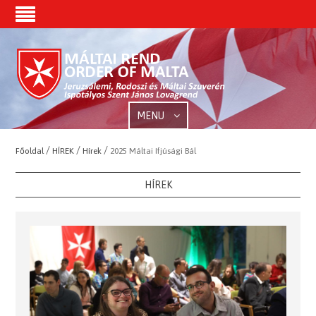
MENU
/
/
/
Főoldal
HÍREK
Hírek
2025 Máltai Ifjúsági Bál
HÍREK