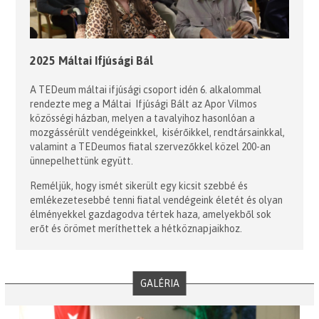
2025 Máltai Ifjúsági Bál
A TEDeum máltai ifjúsági csoport idén 6. alkalommal
rendezte meg a Máltai Ifjúsági Bált az Apor Vilmos
közösségi házban, melyen a tavalyihoz hasonlóan a
mozgássérült vendégeinkkel, kisérőikkel, rendtársainkkal,
valamint a TEDeumos fiatal szervezőkkel közel 200-an
ünnepelhettünk együtt.
Reméljük, hogy ismét sikerült egy kicsit szebbé és
emlékezetesebbé tenni fiatal vendégeink életét és olyan
élményekkel gazdagodva tértek haza, amelyekből sok
erőt és örömet meríthettek a hétköznapjaikhoz.
GALÉRIA