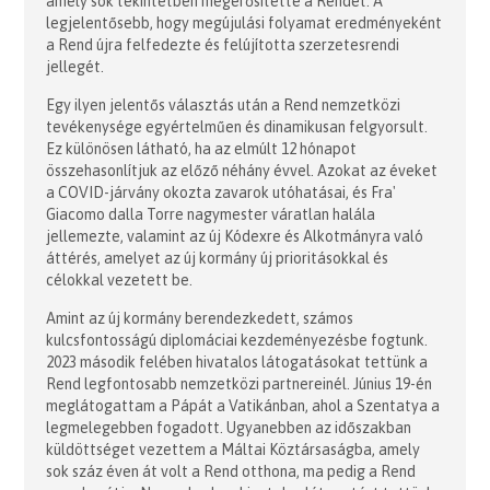
amely sok tekintetben megerősítette a Rendet. A
legjelentősebb, hogy megújulási folyamat eredményeként
a Rend újra felfedezte és felújította szerzetesrendi
jellegét.
Egy ilyen jelentős választás után a Rend nemzetközi
tevékenysége egyértelműen és dinamikusan felgyorsult.
Ez különösen látható, ha az elmúlt 12 hónapot
összehasonlítjuk az előző néhány évvel. Azokat az éveket
a COVID-járvány okozta zavarok utóhatásai, és Fra'
Giacomo dalla Torre nagymester váratlan halála
jellemezte, valamint az új Kódexre és Alkotmányra való
áttérés, amelyet az új kormány új prioritásokkal és
célokkal vezetett be.
Amint az új kormány berendezkedett, számos
kulcsfontosságú diplomáciai kezdeményezésbe fogtunk.
2023 második felében hivatalos látogatásokat tettünk a
Rend legfontosabb nemzetközi partnereinél. Június 19-én
meglátogattam a Pápát a Vatikánban, ahol a Szentatya a
legmelegebben fogadott. Ugyanebben az időszakban
küldöttséget vezettem a Máltai Köztársaságba, amely
sok száz éven át volt a Rend otthona, ma pedig a Rend