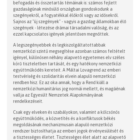
befogadás és összetartás témáinak is: számos fejlett
gazdaságúnak minősülő országban gondoskodunk a
szegényekről, a fogyatékkal élőkről vagy az idősekről.
Sajnos az "új szegények" - vagyis a gazdag államokban élő
szegények - létezése drámai társadalmi valóság, és az
ezzel kapcsolatos igények jelentősen megnőttek.
A legszegényebbek és legkiszolgáltatottabbak
nemzetközi szintű megsegítése azonban számos feltételt
igényel, különösen néhány alapvető egyetemes elv széles
körű tiszteletben tartását, és egy hatékony nemzetközi
együttműködés kereteit. A Máltai Lovagrend az emberi
testvériség és szolidaritás elvein alapuló nemzetközi
rendben hisz. Ez az oka annak, hogy a Rend kiáll a
nemzetközi humanitárius jog normái mellett, és magáénak
vallja az Egyesült Nemzetek Alapokmányának
rendelkezéseit.
Csak egy elveken és szabályokon, valamint a kölcsönös
együttműködés, a közvetítés és a konfliktusok békés
megoldásának mechanizmusain alapuló nemzetközi
rendszer biztosíthatja az emberi jogok érvényesülését és
a tisztességes életet. Tisztességes élet alatt az alapvető