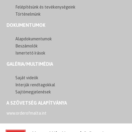
Felépítésünk és tevékenységeink
Történelmünk
DOKUMENTUMOK
Alapdokumentumok
Beszámolók
Ismertető írások
GALÉRIA/MULTIMÉDIA
Saját videók
Interjúk rendtagokkal
Sajtómegjelenések
A SZÖVETSÉG ALAPÍTVÁNYA
www.orderofmalta.int