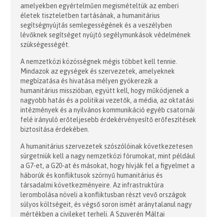
amelyekben egyértelműen megismételtük az emberi
életek tiszteletben tartásának, a humanitárius
segítségnyújtás semlegességének és a veszélyben
lévőknek segítséget nyújtó segélymunkások védelmének
szükségességét.
A nemzetközi közösségnek mégis többet kell tennie.
Mindazok az egységek és szervezetek, amelyeknek
megbízatása és hivatása mélyen gyökerezik a
humanitárius misszióban, együtt kell, hogy működjenek a
nagyobb hatás és a politikai vezetők, a média, az oktatási
intézmények és a nyilvános kommunikáció egyéb csatornái
felé irányuló erőteljesebb érdekérvényesítő erőfeszítések
biztosítása érdekében.
A humanitárius szervezetek szószólóinak következetesen
sürgetniük kell a nagy nemzetközi fórumokat, mint például
a G7-et, a G20-at és másokat, hogy hívják fel a figyelmet a
háborúk és konfliktusok szörnyű humanitárius és
társadalmi következményeire. Az infrastruktúra
lerombolása növeli a konfliktusban részt vevő országok
súlyos költségeit, és végső soron ismét aránytalanul nagy
mértékben a civileket terheli. A Szuverén Máltai