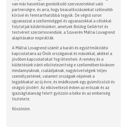
van más hasonlóan gondolkodó szervezetekkel való
partnerségre, és arra, hogy beavatkozásainkat szélesebb
körűvé és fenntarthatóbbá tegyük. De végső soron
ugyanazzal a szellemiséggel és ugyanazokkal a célokkal
folytatjuk küldetésünket, amelyek Boldog Gellértet és
testvéreit szerzetesrendünk, a Szuverén Máltai Lovagrend
alapításakor inspirálták.
A Máltai Lovagrend számít a baráti és együttműködési
kapcsolataira az Önök országaival és másokkal, akikkel a
jövőben kapcsolatokat fog létesíteni. A remény és a
küldetésünk iránti elkötelezettség e szellemében kívánom
mindannyiuknak, családjuknak, nagykövetségeik teljes
személyzetének, valamint országaik népének a
legjobbakat az új évre, és imádkozunk egy gyümölcsöző és
virágzó jövőért. Az elkövetkező évben az erőszak és az
igazságtalanság felett győzzön a béke és az emberiség
tisztelete.
Köszönöm.