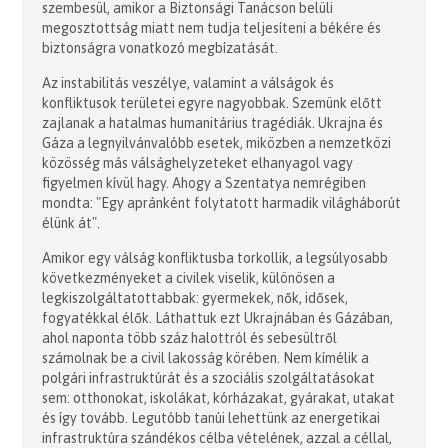
szembesül, amikor a Biztonsági Tanácson belüli
megosztottság miatt nem tudja teljesíteni a békére és
biztonságra vonatkozó megbízatását.
Az instabilitás veszélye, valamint a válságok és
konfliktusok területei egyre nagyobbak. Szemünk előtt
zajlanak a hatalmas humanitárius tragédiák. Ukrajna és
Gáza a legnyilvánvalóbb esetek, miközben a nemzetközi
közösség más válsághelyzeteket elhanyagol vagy
figyelmen kívül hagy. Ahogy a Szentatya nemrégiben
mondta: "Egy apránként folytatott harmadik világháborút
élünk át".
Amikor egy válság konfliktusba torkollik, a legsúlyosabb
következményeket a civilek viselik, különösen a
legkiszolgáltatottabbak: gyermekek, nők, idősek,
fogyatékkal élők. Láthattuk ezt Ukrajnában és Gázában,
ahol naponta több száz halottról és sebesültről
számolnak be a civil lakosság körében. Nem kímélik a
polgári infrastruktúrát és a szociális szolgáltatásokat
sem: otthonokat, iskolákat, kórházakat, gyárakat, utakat
és így tovább. Legutóbb tanúi lehettünk az energetikai
infrastruktúra szándékos célba vételének, azzal a céllal,