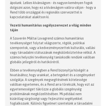
ápolunk. Lelkes kívánságom - és nagyon keményen fogok
dolgozni azon, hogy ez a kívánságom valóra váljon - hogy a
Rend több országgal és regionális szervezettel is
kapcsolatokat alakítson ki.
Vezető humanitárius segélyszervezet a világ minden
táján
A Szuverén Máltai Lovagrend számos humanitárius
tevékenységet folytat világszerte, régiók, politikai
szempontok, vagy a kedvezményezettek kulturális, vallási
vagy társadalmi státuszának megkülönböztetése nélkül. A
számos helyszíni tevékenység tanúskodik rendünk valóban
globális jellegéről és hatóköréről.
Ebben a tevékenységben a Rend bizonyítja hűségét a
hivatásához, hogy urainkat, a betegeket és a szegényeket
szolgálja. A szegények megsegítésének kötelessége
valóban egyetemes, és a Rend arra törekszik, hogy ezt az
egyetemességet tükrözze a globális szegénység
problémáinak megközelítésében. Mi például nem
kizárólag sürgősségi vagy fejlesztési segélyekkel
foglalkozunk. Különös figyelmet szentelünk a társadalmi