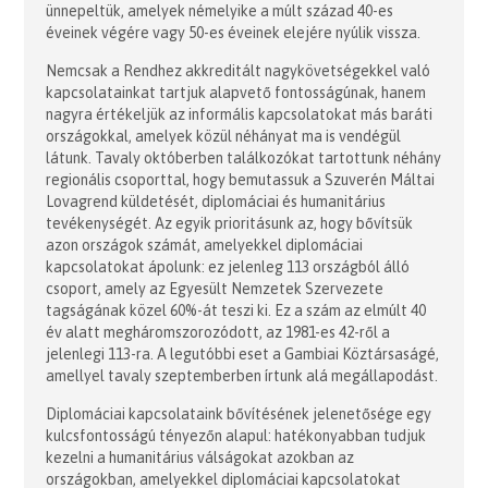
ünnepeltük, amelyek némelyike a múlt század 40-es
éveinek végére vagy 50-es éveinek elejére nyúlik vissza.
Nemcsak a Rendhez akkreditált nagykövetségekkel való
kapcsolatainkat tartjuk alapvető fontosságúnak, hanem
nagyra értékeljük az informális kapcsolatokat más baráti
országokkal, amelyek közül néhányat ma is vendégül
látunk. Tavaly októberben találkozókat tartottunk néhány
regionális csoporttal, hogy bemutassuk a Szuverén Máltai
Lovagrend küldetését, diplomáciai és humanitárius
tevékenységét. Az egyik prioritásunk az, hogy bővítsük
azon országok számát, amelyekkel diplomáciai
kapcsolatokat ápolunk: ez jelenleg 113 országból álló
csoport, amely az Egyesült Nemzetek Szervezete
tagságának közel 60%-át teszi ki. Ez a szám az elmúlt 40
év alatt megháromszorozódott, az 1981-es 42-ről a
jelenlegi 113-ra. A legutóbbi eset a Gambiai Köztársaságé,
amellyel tavaly szeptemberben írtunk alá megállapodást.
Diplomáciai kapcsolataink bővítésének jelenetősége egy
kulcsfontosságú tényezőn alapul: hatékonyabban tudjuk
kezelni a humanitárius válságokat azokban az
országokban, amelyekkel diplomáciai kapcsolatokat