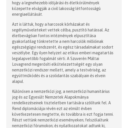
hogy a legnehezebb időjárási és életkörülmények
közepette elvágják a civil lakosság létfontosságú
energiaellátását.
Azt is láttuk, hogy a harcosok kórházakat és
segélyműveleteket vettek célba, pusztító hatással. Az
életbevágóan fontos intézmények elpusztítása
gyakorlatilag tönkretette a nem harcolók millióinak
egészségügyi rendszerét, és egész társadalmakat sodort
veszélybe. Egy ilyen helyzet az etikus emberi magatartás
legalapvetőbb fogalmát sérti. A Szuverén Máltai
Lovagrend megerősíti elkötelezettségét egy olyan
nemzetközi rendszer mellett, amely a testvériség, az
együttműködés és a szolidaritás szabályain és elvein
alapul.
Különösen a nemzetközi jog, a nemzetközi humanitárius
jog és az Egyesült Nemzetek Alapokmánya
rendelkezéseinek tiszteletben tartására szólítunk fel. A
Rend diplomáciája révén ezt az elmúlt évben
következetesen megtette, és továbbra is ezt fogja tenni.
Részt vettünk nemzetközi eseményeken; felszólaltunk
nemzetközi fórumokon; és nyilatkozatokat adtunk ki,