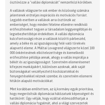
ösztönözze a "vallási diplomáciát" nemzetközi körökben.
A vallások világszerte sok ember és közösség számára
jelentenek erőteljes inspirációs és motivációs forrást.
Legjobb esetben a vallások arra ösztönzik az
emberiséget, hogy minden félelme ellenére rendkívüli
erőfeszítéseket tegyen a társadalom leggyengébbjei és
legsebezhetőbbjei érdekében. A vallási diplomácia
kulcsfontosságú része a vallások közötti párbeszéd,
amely a béke és az igazságosság felé való törekvés
alapvető eleme. A Máltai Lovagrend világszerte közel 100
000 önkéntesének elkötelezettsége és kiemelkedő
erőfeszítése példája annak, ahogy a vallás inspirálja a
békét és az igazságosságot. Szeretném elismerésemet
kifejezni munkájukért, különösen azoknak, akik saját
biztonságukat veszélyeztető kockázatokkal és
fenyegetésekkel néznek szembe; és szeretném elismerni
hitükön alapuló motivációikat.
Mint korábban említettem, az új kormány egyik prioritása,
hogy megerősítsük diplomáciai hálózatunk képességeit és
hatókörét. Úgy véljük, hogy ezáltal előmozdíthatjuk a
vallási diplomácia fogalmát, ahol a világi szervezetek