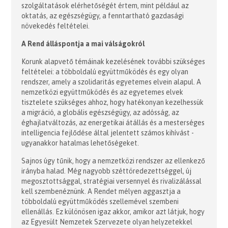
szolgáltatások elérhetőségét értem, mint például az
oktatás, az egészségügy, a fenntartható gazdasági
növekedés feltételei.
A Rend álláspontja a mai válságokról
Korunk alapvető témáinak kezelésének további szükséges
feltételei: a többoldalú együttműködés és egy olyan
rendszer, amely a szolidaritás egyetemes elvein alapul. A
nemzetközi együttműködés és az egyetemes elvek
tisztelete szükséges ahhoz, hogy hatékonyan kezelhessük
a migráció, a globális egészségügy, az adósság, az
éghajlatváltozás, az energetikai átállás és a mesterséges
intelligencia fejlődése által jelentett számos kihívást -
ugyanakkor hatalmas lehetőségeket.
Sajnos úgy tűnik, hogy a nemzetközi rendszer az ellenkező
irányba halad. Még nagyobb széttöredezettséggel, új
megosztottsággal, stratégiai versennyel és rivalizálással
kell szembenéznünk. A Rendet mélyen aggasztja a
többoldalú együttműködés szellemével szembeni
ellenállás. Ez különösen igaz akkor, amikor azt látjuk, hogy
az Egyesült Nemzetek Szervezete olyan helyzetekkel