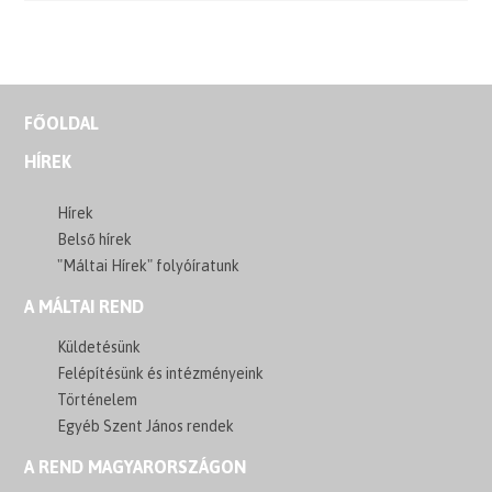
FŐOLDAL
HÍREK
Hírek
Belső hírek
"Máltai Hírek" folyóíratunk
A MÁLTAI REND
Küldetésünk
Felépítésünk és intézményeink
Történelem
Egyéb Szent János rendek
A REND MAGYARORSZÁGON