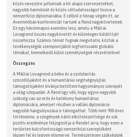
közös nevezőre juthatnak a hit alapú szervezetekkel,
nagyobb harmóniát és közös céltudatosságot hozva a
nemzetközi diplomáciába. E célból e hónap végén itt, az
Aventinóban konferenciát tartunk a Rend nagyköveteinek.
Ez egy háromnapos esemény lesz, amely a Máltai
Lovagrend összes nagykövetét és különleges küldöttjét
összehozza. Számos témát fognak megvitatni, köztük a
tevékenységük szempontjából legfontosabb globális
témákat, kiemelkedő külső személyiségek részvételével.
Összegzés
A Máltai Lovagrend a béke és a szolidaritás
szószólójaként és a humanitárius segítségnyújtás
támogatójaként kívánja betölteni hagyományos szerepét
a világ színpadán. A Rend úgy véli, hogy egyre nagyobb
szükség van az erős és hatékony humanitárius
diplomáciára, amelyet részben a vallási diplomácia
nagyobb hangsúlyozása is támogathat. Több mint 900 éves
történelme, a szegények iránti elkötelezettsége és sok
pozitív eredménye feljogosítja a Rendet arra, hogy ezen a
területen kulcsfontosságú nemzetközi szereplőként
lépjen fel és legyen elismerve. Természetesen szükségünk