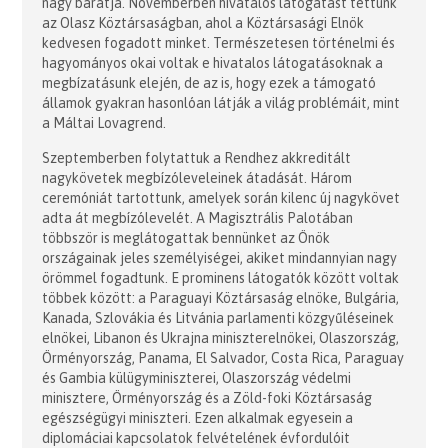
nagy barátja. Novemberben hivatalos látogatást tettünk
az Olasz Köztársaságban, ahol a Köztársasági Elnök
kedvesen fogadott minket. Természetesen történelmi és
hagyományos okai voltak e hivatalos látogatásoknak a
megbízatásunk elején, de az is, hogy ezek a támogató
államok gyakran hasonlóan látják a világ problémáit, mint
a Máltai Lovagrend.
Szeptemberben folytattuk a Rendhez akkreditált
nagykövetek megbízóleveleinek átadását. Három
ceremóniát tartottunk, amelyek során kilenc új nagykövet
adta át megbízólevelét. A Magisztrális Palotában
többször is meglátogattak bennünket az Önök
országainak jeles személyiségei, akiket mindannyian nagy
örömmel fogadtunk. E prominens látogatók között voltak
többek között: a Paraguayi Köztársaság elnöke, Bulgária,
Kanada, Szlovákia és Litvánia parlamenti közgyűléseinek
elnökei, Libanon és Ukrajna miniszterelnökei, Olaszország,
Örményország, Panama, El Salvador, Costa Rica, Paraguay
és Gambia külügyminiszterei, Olaszország védelmi
minisztere, Örményország és a Zöld-foki Köztársaság
egészségügyi miniszteri. Ezen alkalmak egyesein a
diplomáciai kapcsolatok felvételének évfordulóit