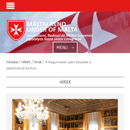
MENU
/
/
/
Főoldal
HÍREK
Hírek
A Nagymester újévi beszéde a
diplomáciai karhoz
HÍREK