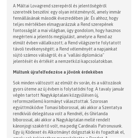
A Máltai Lovagrend szerepéről és jelentőségéről
szeretnék beszélni: egy olyan intézményről, amely immár
fennállásának második évezredében jár. És ahhoz, hogy
teljes mértékben elmagyarázzuk a Rend szerepének
fontosságát a mai világban, úgy gondolom, hogy hasznos
megérteni a jelentős megújulást, amelyre a Rend az
elmúlt évben vállalkozott; a Rend világszerte folytatott
távoli tevékenységét; a Rend véleményét a napjainkat
sújtó számos válságról; és a "vallási diplomácia"
jelentését és értékét a nemzetközi kapcsolatokban.
Múltunk újrafelfedezése a jövőnk érdekében
Sok minden változott az elmúlt év során, és a változások
gyors üteme az új évben is folytatódni fog. A tavaly január
végén tartott Nagykáptalani közgyűlésen új,
reformszellemű kormányt választottak. Szorosan
együttműködve Tomasi bíborossal, aki akkor a Szentatya
rendkívüli delegátusa volt a Rendnél, és Ghirlanda
bíborossal, aki akkor a Nagykáptalan mellé rendelt
kánonjogi szakértő volt, ma pedig Cardinalis Patronusunk.
Egy új Kódexet és Alkotmányt dolgoztak ki és fogadtak el,