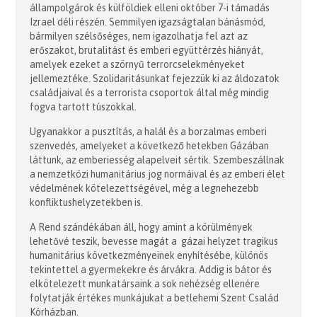
állampolgárok és külföldiek elleni október 7-i támadás
Izrael déli részén. Semmilyen igazságtalan bánásmód,
bármilyen szélsőséges, nem igazolhatja fel azt az
erőszakot, brutalitást és emberi együttérzés hiányát,
amelyek ezeket a szörnyű terrorcselekményeket
jellemeztéke. Szolidaritásunkat fejezzük ki az áldozatok
családjaival és a terrorista csoportok által még mindig
fogva tartott túszokkal.
Ugyanakkor a pusztítás, a halál és a borzalmas emberi
szenvedés, amelyeket a következő hetekben Gázában
láttunk, az emberiesség alapelveit sértik. Szembeszállnak
a nemzetközi humanitárius jog normáival és az emberi élet
védelmének kötelezettségével, még a legnehezebb
konfliktushelyzetekben is.
A Rend szándékában áll, hogy amint a körülmények
lehetővé teszik, bevesse magát a gázai helyzet tragikus
humanitárius következményeinek enyhítésébe, különös
tekintettel a gyermekekre és árvákra. Addig is bátor és
elkötelezett munkatársaink a sok nehézség ellenére
folytatják értékes munkájukat a betlehemi Szent Család
Kórházban.