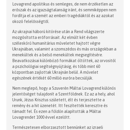
Lovagrend apolitikus és semleges, de nem érzéketlen az
erőszak és az igazságtalanság iránt, és semmiképpen nem
fordítja el a szemét az emberi tragédiáktól és az azokat
okozó felelősségtől.
Az ukrajnai háború kitörése után a Rend világszerte
mozgósította erőforrásait. Az elmúlt két évben
széleskörű humanitárius műveletet hajtott végre
Ukrajnában, valamint a szomszédos és más országokban a
menekültek és a belső menekültek megsegítésére.
Beavatkozásai különböző formákat öltöttek, az orvositól
a pszichológiai segítségnyújtásig, és több mint 60
központban zajlottak Ukrajnán belül. A művelet
egészének értékét 60 millió euróra becsüljük.
Nem meglepő, hogy a Szuverén Máltai Lovagrend különös
jelentőséget tulajdonít a Szentföldnek. Ez az a hely, ahol
Urunk, Jézus Krisztus született, élt és terjesztette a
remény és a hit üzenetét. Itt feszítették keresztre és
támadt fel. És ezen a földön alapították a Máltai
Lovagrendet 1000 évvel ezelőtt.
Természetesen elborzasztott bennünket az izraeli