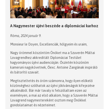
A Nagymester újévi beszéde a diplomáciai karhoz
Róma, 2024 január 9.
Monsieur le Doyen, Excellenciák, hölgyeim és uraim,
Nagy örömmel köszöntöm Önöket ma a Szuverén Máltai
Lovagrendhez akkreditált Diplomáciai Testület
hagyományos újévi audienciáján. Őszintén köszönöm
kameruni nagykövetnek, Őexc. Antoine Zangának inspiráló
és bátorító szavait.
Megtiszteltetés és öröm számomra, hogy ilyen előkelő
közönséghez szólhatok az újévi jókívánságok kifejezése
alkalmából. Bár már tavaly is felszólaltam ezen az
eseményen, a mai az első alkalom, hogy a Szuverén Máltai
Lovagrend nagymestereként osztom meg Önökkel
gondolataimat és nézeteimet.