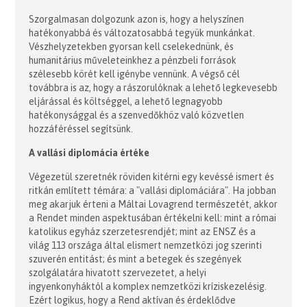
Szorgalmasan dolgozunk azon is, hogy a helyszínen
hatékonyabbá és változatosabbá tegyük munkánkat.
Vészhelyzetekben gyorsan kell cselekednünk, és
humanitárius műveleteinkhez a pénzbeli források
szélesebb körét kell igénybe vennünk. A végső cél
továbbra is az, hogy a rászorulóknak a lehető legkevesebb
eljárással és költséggel, a lehető legnagyobb
hatékonysággal és a szenvedőkhöz való közvetlen
hozzáféréssel segítsünk.
A vallási diplomácia értéke
Végezetül szeretnék röviden kitérni egy kevéssé ismert és
ritkán említett témára: a "vallási diplomáciára". Ha jobban
meg akarjuk érteni a Máltai Lovagrend természetét, akkor
a Rendet minden aspektusában értékelni kell: mint a római
katolikus egyház szerzetesrendjét; mint az ENSZ és a
világ 113 országa által elismert nemzetközi jog szerinti
szuverén entitást; és mint a betegek és szegények
szolgálatára hivatott szervezetet, a helyi
ingyenkonyháktól a komplex nemzetközi kríziskezelésig.
Ezért logikus, hogy a Rend aktívan és érdeklődve