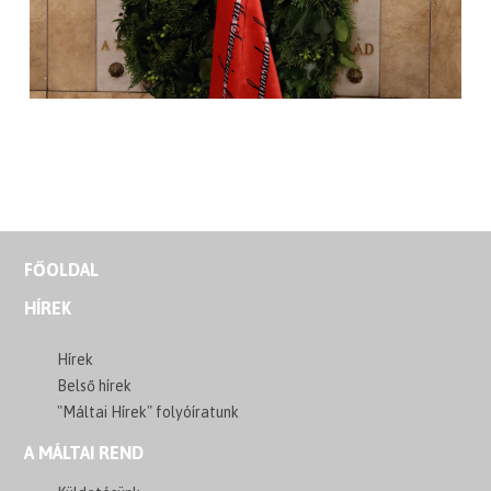
FŐOLDAL
HÍREK
Hírek
Belső hírek
"Máltai Hírek" folyóíratunk
A MÁLTAI REND