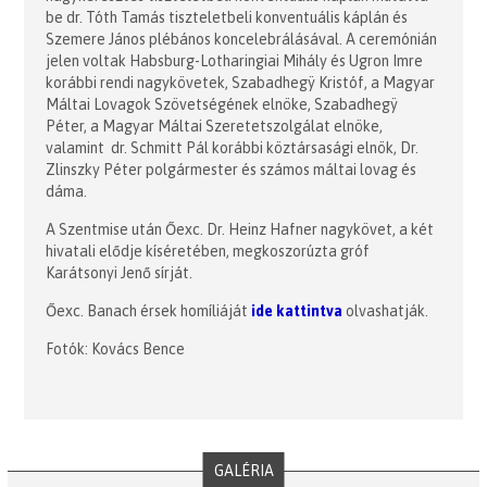
be dr. Tóth Tamás tiszteletbeli konventuális káplán és
Szemere János plébános koncelebrálásával. A ceremónián
jelen voltak Habsburg-Lotharingiai Mihály és Ugron Imre
korábbi rendi nagykövetek, Szabadhegÿ Kristóf, a Magyar
Máltai Lovagok Szövetségének elnöke, Szabadhegÿ
Péter, a Magyar Máltai Szeretetszolgálat elnöke,
valamint dr. Schmitt Pál korábbi köztársasági elnök, Dr.
Zlinszky Péter polgármester és számos máltai lovag és
dáma.
A Szentmise után Őexc. Dr. Heinz Hafner nagykövet, a két
hivatali elődje kíséretében, megkoszorúzta gróf
Karátsonyi Jenő sírját.
Őexc. Banach érsek homíliáját
ide kattintva
olvashatják.
Fotók: Kovács Bence
GALÉRIA