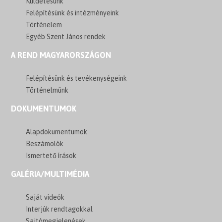
Küldetésünk
Felépítésünk és intézményeink
Történelem
Egyéb Szent János rendek
A REND MAGYARORSZÁGON
Felépítésünk és tevékenységeink
Történelmünk
DOKUMENTUMOK
Alapdokumentumok
Beszámolók
Ismertető írások
GALÉRIA/MULTIMÉDIA
Saját videók
Interjúk rendtagokkal
Sajtómegjelenések