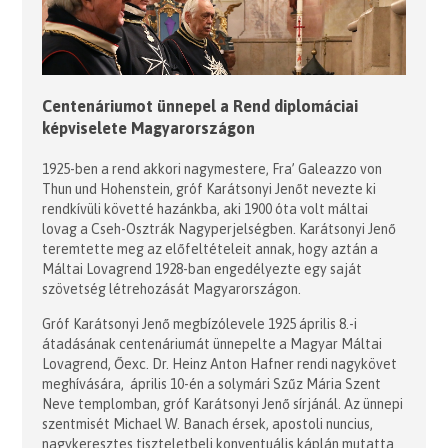
Centenáriumot ünnepel a Rend diplomáciai
képviselete Magyarországon
1925-ben a rend akkori nagymestere, Fra’ Galeazzo von
Thun und Hohenstein, gróf Karátsonyi Jenőt nevezte ki
rendkívüli követté hazánkba, aki 1900 óta volt máltai
lovag a Cseh-Osztrák Nagyperjelségben. Karátsonyi Jenő
teremtette meg az előfeltételeit annak, hogy aztán a
Máltai Lovagrend 1928-ban engedélyezte egy saját
szövetség létrehozását Magyarországon.
Gróf Karátsonyi Jenő megbízólevele 1925 április 8.-i
átadásának centenáriumát ünnepelte a Magyar Máltai
Lovagrend, Őexc. Dr. Heinz Anton Hafner rendi nagykövet
meghívására, április 10-én a solymári Szűz Mária Szent
Neve templomban, gróf Karátsonyi Jenő sírjánál. Az ünnepi
szentmisét Michael W. Banach érsek, apostoli nuncius,
nagykeresztes tiszteletbeli konventuális káplán mutatta