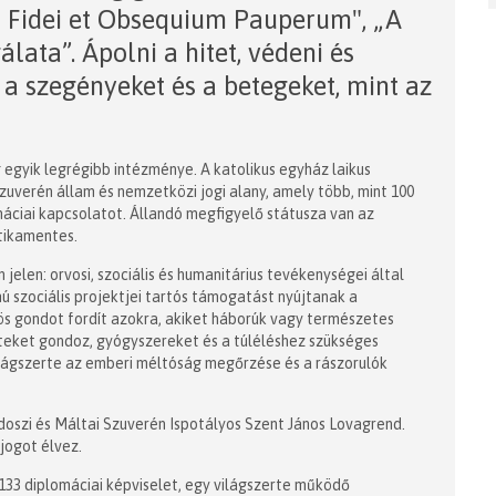
io Fidei et Obsequium Pauperum", „A
lata”. Ápolni a hitet, védeni és
i a szegényeket és a betegeket, mint az
 egyik legrégibb intézménye. A katolikus egyház laikus
uverén állam és nemzetközi jogi alany, amely több, mint 100
máciai kapcsolatot. Állandó megfigyelő státusza van az
tikamentes.
jelen: orvosi, szociális és humanitárius tevékenységei által
ú szociális projektjei tartós támogatást nyújtanak a
nös gondot fordít azokra, akiket háborúk vagy természetes
lteket gondoz, gyógyszereket és a túléléshez szükséges
ilágszerte az emberi méltóság megőrzése és a rászorulók
odoszi és Máltai Szuverén Ispotályos Szent János Lovagrend.
jogot élvez.
 133 diplomáciai képviselet, egy világszerte működő