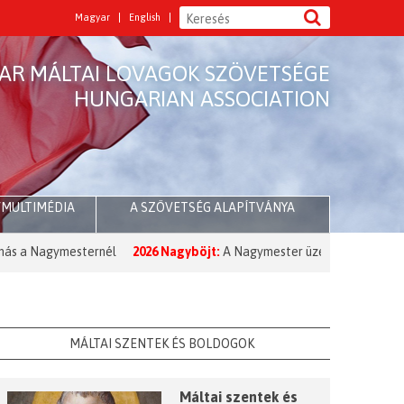
Magyar
English
AR MÁLTAI LOVAGOK SZÖVETSÉGE
HUNGARIAN ASSOCIATION
/MULTIMÉDIA
A SZÖVETSÉG ALAPÍTVÁNYA
Nagymesternél
2026 Nagyböjt:
A Nagymester üzenete a Nagyböjt kez
MÁLTAI SZENTEK ÉS BOLDOGOK
Máltai szentek és