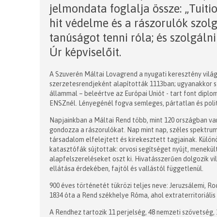
jelmondata foglalja össze: „Tuit
hit védelme és a rászorulók szolgá
tanúságot tenni róla; és szolgáln
Úr képviselőit.
A Szuverén Máltai Lovagrend a nyugati keresztény világ
szerzetesrendjeként alapították 1113ban; ugyanakkor sz
állammal – beleértve az Európai Uniót - tart font diplo
ENSZnél. Lényegénél fogva semleges, pártatlan és poli
Napjainkban a Máltai Rend több, mint 120 országban van 
gondozza a rászorulókat. Nap mint nap, széles spektrum
társadalom elfelejtett és kirekesztett tagjainak. Külö
katasztófák sújtottak: orvosi segítséget nyújt, menekü
alapfelszereléseket oszt ki. Hivatásszerűen dolgozik v
ellátása érdekében, fajtól és vallástól függetlenül.
900 éves történetét tükrözi teljes neve: Jeruzsálemi, R
1834 óta a Rend székhelye Róma, ahol extraterritoriális 
A Rendhez tartozik 11 perjelség, 48 nemzeti szövetség,