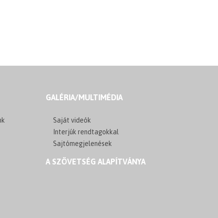
GALÉRIA/MULTIMÉDIA
nk
Saját videók
Interjúk rendtagokkal
Sajtómegjelenések
A SZÖVETSÉG ALAPÍTVÁNYA