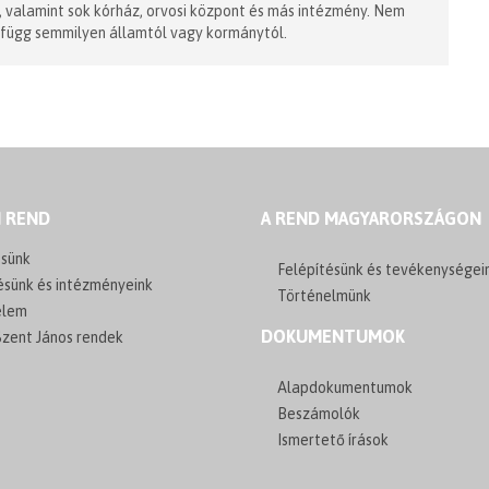
, valamint sok kórház, orvosi központ és más intézmény. Nem
m függ semmilyen államtól vagy kormánytól.
I REND
A REND MAGYARORSZÁGON
sünk
Felépítésünk és tevékenységei
ésünk és intézményeink
Történelmünk
elem
DOKUMENTUMOK
zent János rendek
Alapdokumentumok
Beszámolók
Ismertető írások