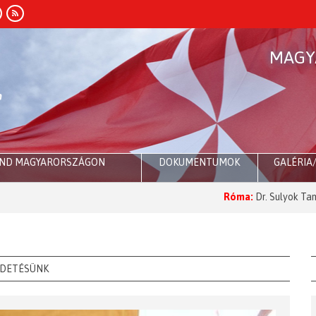
MAGY
END MAGYARORSZÁGON
DOKUMENTUMOK
GALÉRIA
Róma:
Dr. Sulyok Tamás a 
LDETÉSÜNK