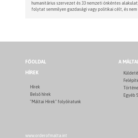
humanitárius szervezet és 33 nemzeti önkéntes alakulat
folytat semmilyen gazdasági vagy politikai célt, és ne
FŐOLDAL
A MÁLTA
HÍREK
Küldeté
Felépít
Hírek
Történ
Belső hírek
Egyéb S
"Máltai Hírek" folyóíratunk
www.orderofmalta.int