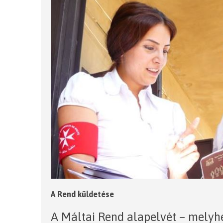
A Rend küldetése
A Máltai Rend alapelvét – melyh