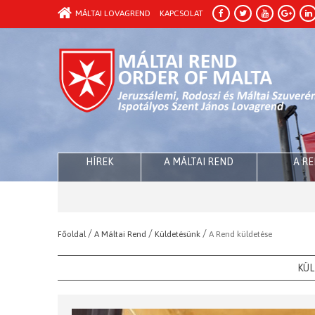
MÁLTAI LOVAGREND
KAPCSOLAT
HÍREK
A MÁLTAI REND
A R
/
/
/
Főoldal
A Máltai Rend
Küldetésünk
A Rend küldetése
KÜ