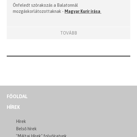
Önfeledt szórakozás a Balatonnál
mozgáskorlátozottaknak -
Magyar Kurír írása
TOVÁBB
FŐOLDAL
HÍREK
Hírek
Belső hírek
"Máltai Hírek" folyóíratunk