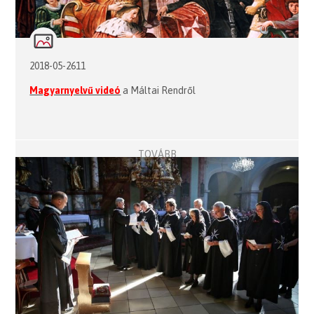
2018-05-2611
Magyarnyelvű videó
a Máltai Rendről
TOVÁBB