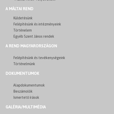
A MÁLTAI REND
Küldetésünk
Felépítésünk és intézményeink
Történelem
Egyéb Szent János rendek
A REND MAGYARORSZÁGON
Felépítésünk és tevékenységeink
Történelmünk
DOKUMENTUMOK
Alapdokumentumok
Beszámolók
Ismertető írások
GALÉRIA/MULTIMÉDIA