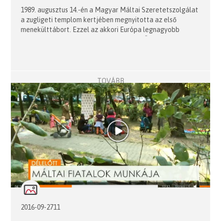
1989. augusztus 14.-én a Magyar Máltai Szeretetszolgálat
a zugligeti templom kertjében megnyitotta az első
menekülttábort. Ezzel az akkori Európa legnagyobb
humanitárius segélyakcióját indította el.Összefoglaló a
25-ik évforduló alkalmán megjelent írásokról.
TOVÁBB
2016-09-2711