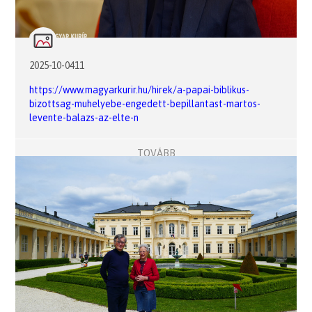
2025-10-0411
https://www.magyarkurir.hu/hirek/a-papai-biblikus-
bizottsag-muhelyebe-engedett-bepillantast-martos-
levente-balazs-az-elte-n
TOVÁBB