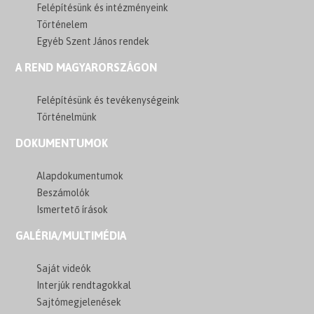
Felépítésünk és intézményeink
Történelem
Egyéb Szent János rendek
A REND MAGYARORSZÁGON
Felépítésünk és tevékenységeink
Történelmünk
DOKUMENTUMOK
Alapdokumentumok
Beszámolók
Ismertető írások
GALÉRIA/MULTIMÉDIA
Saját videók
Interjúk rendtagokkal
Sajtómegjelenések