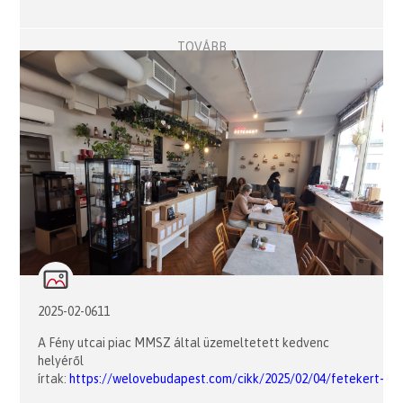
TOVÁBB
2025-02-0611
A Fény utcai piac MMSZ által üzemeltetett kedvenc
helyéről
írtak:
https://welovebudapest.com/cikk/2025/02/04/fetekert-
farm-to-table-fenntarthato-ebedmenu-slow-food/