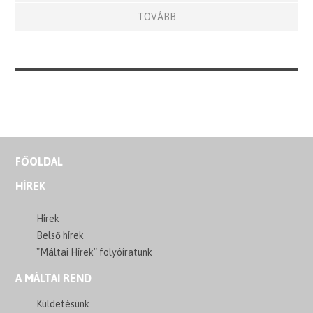
TOVÁBB
FŐOLDAL
HÍREK
Hírek
Belső hírek
"Máltai Hírek" folyóíratunk
A MÁLTAI REND
Küldetésünk