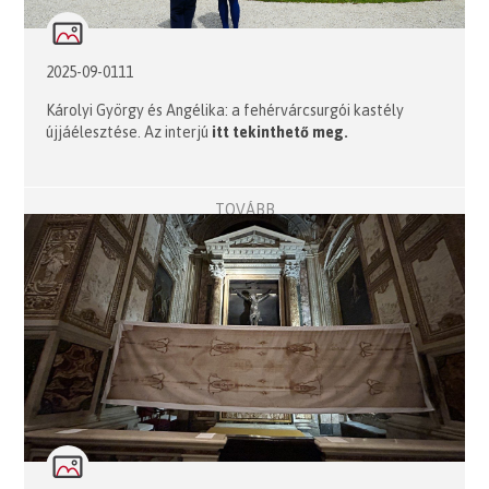
2025-09-0111
Károlyi György és Angélika: a fehérvárcsurgói kastély
újjáélesztése. Az interjú
itt tekinthető meg
.
TOVÁBB