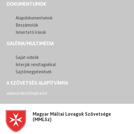
DOKUMENTUMOK
Alapdokumentumok
Beszámolók
Ismertető írások
GALÉRIA/MULTIMÉDIA
Saját videók
Interjúk rendtagokkal
Sajtómegjelenések
A SZÖVETSÉG ALAPÍTVÁNYA
www.orderofmalta.int
Magyar Máltai Lovagok Szövetsége
(MMLSz)