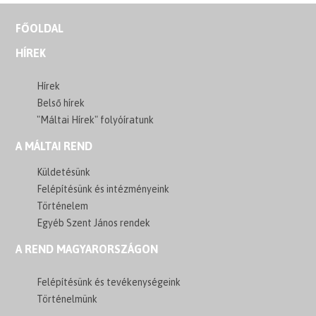
FŐOLDAL
HÍREK
Hírek
Belső hírek
"Máltai Hírek" folyóíratunk
A MÁLTAI REND
Küldetésünk
Felépítésünk és intézményeink
Történelem
Egyéb Szent János rendek
A REND MAGYARORSZÁGON
Felépítésünk és tevékenységeink
Történelmünk