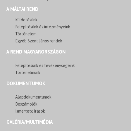
A MÁLTAI REND
Küldetésünk
Felépítésünk és intézményeink
Történelem
Egyéb Szent János rendek
A REND MAGYARORSZÁGON
Felépítésünk és tevékenységeink
Történelmünk
DOKUMENTUMOK
Alapdokumentumok
Beszámolók
Ismertető írások
GALÉRIA/MULTIMÉDIA