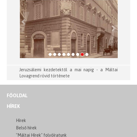
Previous
Next
Jeruzsálemi kezdetektől a mai napig - a Máltai
Lovagrend rövid története
FŐOLDAL
HÍREK
Hírek
Belső hírek
"Máltai Hírek" folyóíratunk