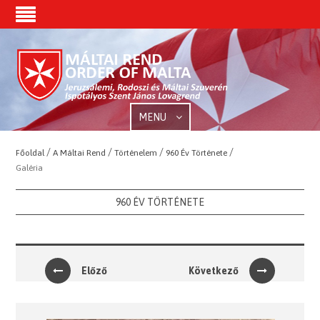
MENU
/
/
/
/
Főoldal
A Máltai Rend
Történelem
960 Év Története
Galéria
960 ÉV TÖRTÉNETE
Előző
Következő