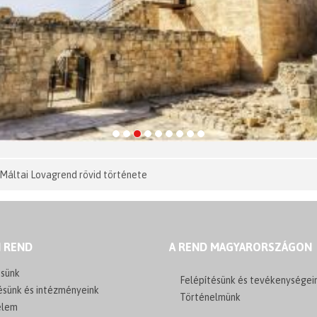
 Máltai Lovagrend rövid története
I REND
A REND MAGYARORSZÁGON
sünk
Felépítésünk és tevékenységei
ésünk és intézményeink
Történelmünk
elem