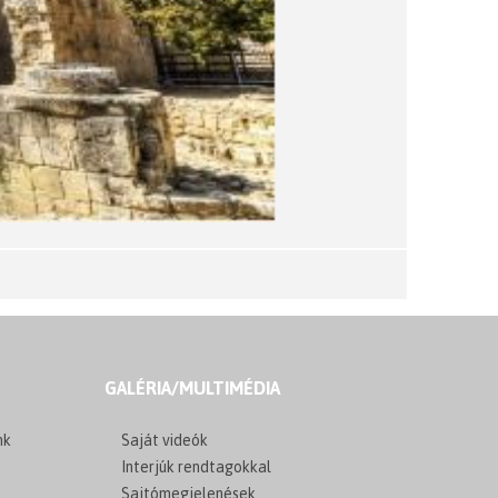
GALÉRIA/MULTIMÉDIA
nk
Saját videók
Interjúk rendtagokkal
Sajtómegjelenések