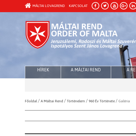
MÁLTAI LOVAGREND
KAPCSOLAT
HÍREK
A MÁLTAI REND
A R
/
/
/
/
Főoldal
A Máltai Rend
Történelem
960 Év Története
Galéria