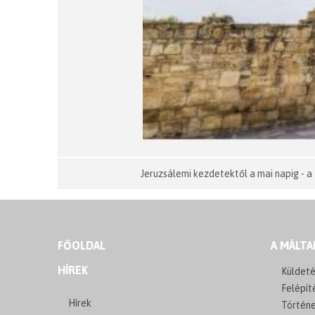
Jeruzsálemi kezdetektől a mai napig - a
FŐOLDAL
A MÁLTA
HÍREK
Küldeté
Felépít
Hírek
Történ