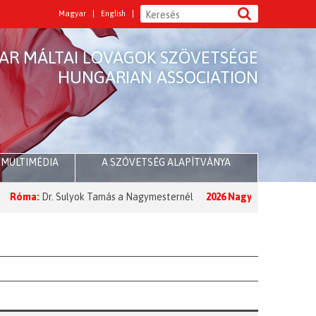
Magyar
English
AR MÁLTAI LOVAGOK SZÖVETSÉGE
HUNGARIAN ASSOCIATION
/MULTIMÉDIA
A SZÖVETSÉG ALAPÍTVÁNYA
:
Dr. Sulyok Tamás a Nagymesternél
2026 Nagyböjt:
A Nagymester üz