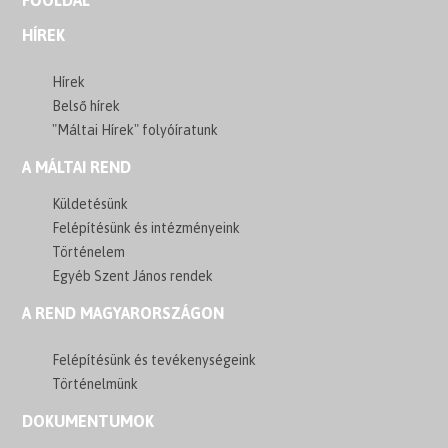
HÍREK
Hírek
Belső hírek
"Máltai Hírek" folyóíratunk
A MÁLTAI REND
Küldetésünk
Felépítésünk és intézményeink
Történelem
Egyéb Szent János rendek
A REND MAGYARORSZÁGON
Felépítésünk és tevékenységeink
Történelmünk
DOKUMENTUMOK