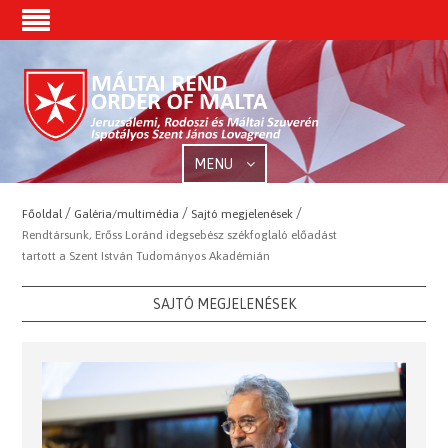
MENU
/
/
/
Főoldal
Galéria/multimédia
Sajtó megjelenések
Rendtársunk, Erőss Loránd idegsebész székfoglaló előadást
tartott a Szent István Tudományos Akadémián
SAJTÓ MEGJELENÉSEK