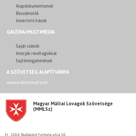
Alapdokumentumok
Beszámolók
Ismertető írások
GALÉRIA/MULTIMÉDIA
Saját videók
Interjúk rendtagokkal
Sajtómegjelenések
A SZÖVETSÉG ALAPÍTVÁNYA
www.orderofmalta.int
Magyar Máltai Lovagok Szövetsége
(MMLSz)
H - 1014, Budapest Fortuna utca 10.