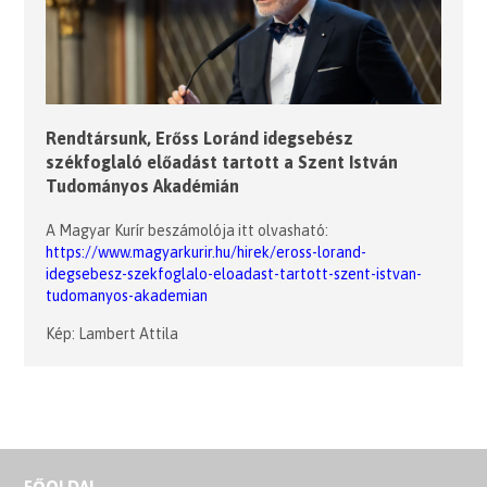
Rendtársunk, Erőss Loránd idegsebész
székfoglaló előadást tartott a Szent István
Tudományos Akadémián
A Magyar Kurír beszámolója itt olvasható:
https://www.magyarkurir.hu/hirek/eross-lorand-
idegsebesz-szekfoglalo-eloadast-tartott-szent-istvan-
tudomanyos-akademian
Kép: Lambert Attila
FŐOLDAL