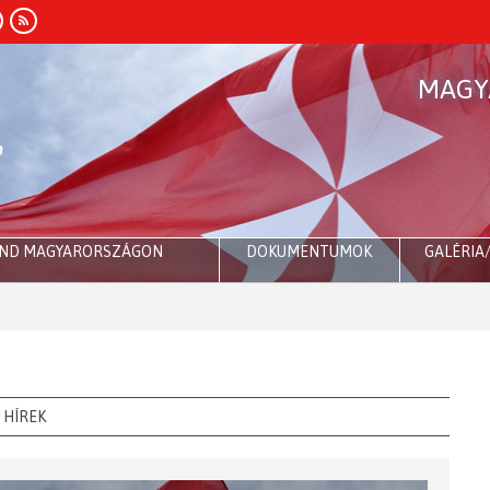
MAGY
END MAGYARORSZÁGON
DOKUMENTUMOK
GALÉRIA
Róma
HÍREK