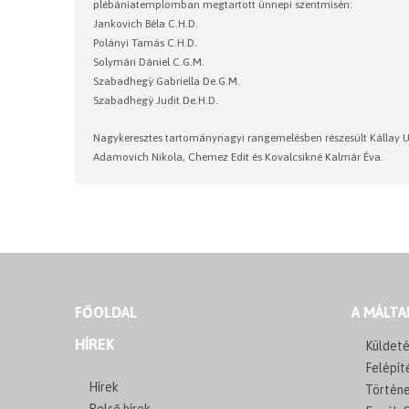
plébániatemplomban megtartott ünnepi szentmisén:
Jankovich Béla C.H.D.
Polányi Tamás C.H.D.
Solymári Dániel C.G.M.
Szabadhegÿ Gabriella De.G.M.
Szabadhegÿ Judit De.H.D.
Nagykeresztes tartománynagyi rangemelésben részesült Kállay 
Adamovich Nikola, Chemez Edit és Kovalcsikné Kalmár Éva.
FŐOLDAL
A MÁLTA
HÍREK
Küldeté
Felépít
Hírek
Történ