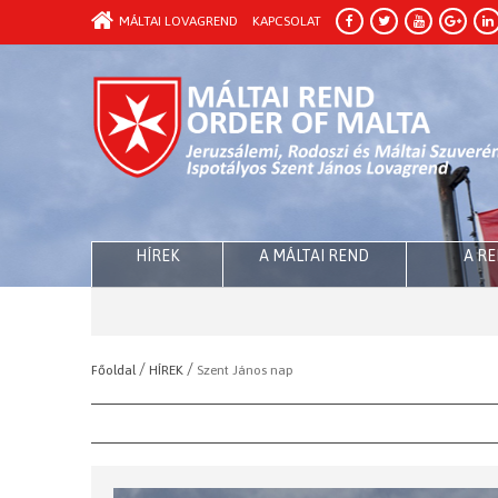
MÁLTAI LOVAGREND
KAPCSOLAT
HÍREK
A MÁLTAI REND
A R
/
/
Főoldal
HÍREK
Szent János nap