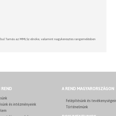
Ubul Tamás az MMLSz elnöke, valamint nagykeresztes rangemelésben
I REND
A REND MAGYARORSZÁGON
sünk
Felépítésünk és tevékenységei
ésünk és intézményeink
Történelmünk
elem