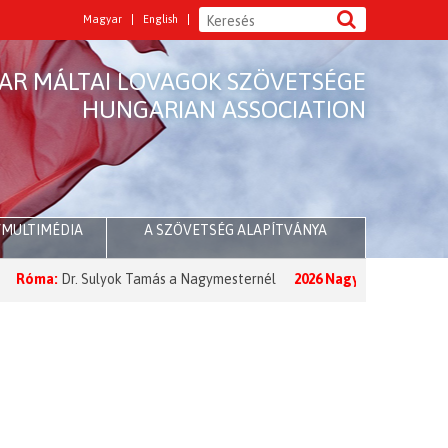
Magyar
English
AR MÁLTAI LOVAGOK SZÖVETSÉGE
HUNGARIAN ASSOCIATION
/MULTIMÉDIA
A SZÖVETSÉG ALAPÍTVÁNYA
:
Dr. Sulyok Tamás a Nagymesternél
2026 Nagyböjt:
A Nagymester ü