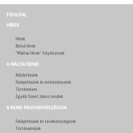
FŐOLDAL
HÍREK
Hírek
Belső hírek
"Máltai Hírek" folyóíratunk
A MÁLTAI REND
Küldetésünk
Felépítésünk és intézményeink
Történelem
Egyéb Szent János rendek
A REND MAGYARORSZÁGON
Felépítésünk és tevékenységeink
Történelmünk