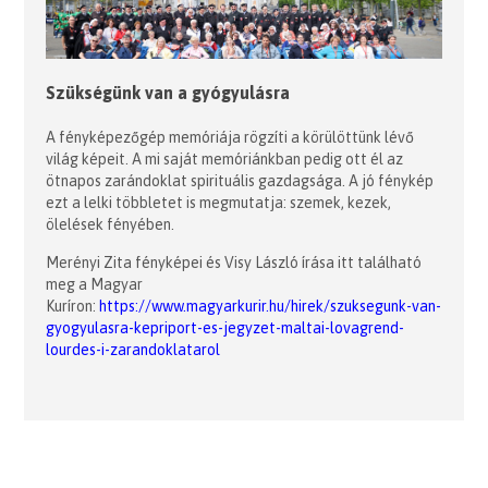
Szükségünk van a gyógyulásra
A fényképezőgép memóriája rögzíti a körülöttünk lévő
világ képeit. A mi saját memóriánkban pedig ott él az
ötnapos zarándoklat spirituális gazdagsága. A jó fénykép
ezt a lelki többletet is megmutatja: szemek, kezek,
ölelések fényében.
Merényi Zita fényképei és Visy László írása itt található
meg a Magyar
Kuríron:
https://www.magyarkurir.hu/hirek/szuksegunk-van-
gyogyulasra-kepriport-es-jegyzet-maltai-lovagrend-
lourdes-i-zarandoklatarol