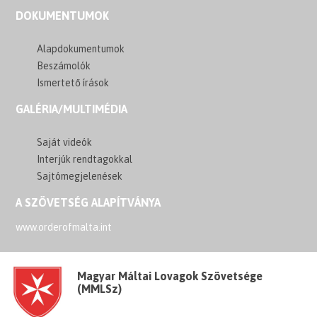
DOKUMENTUMOK
Alapdokumentumok
Beszámolók
Ismertető írások
GALÉRIA/MULTIMÉDIA
Saját videók
Interjúk rendtagokkal
Sajtómegjelenések
A SZÖVETSÉG ALAPÍTVÁNYA
www.orderofmalta.int
Magyar Máltai Lovagok Szövetsége
(MMLSz)