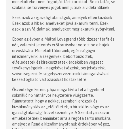
menekülteket nem fogadják tárt karokkal. Se oktatás, se
szakma, se törvényes jogok nem jutnak a vidéki nőknek.
Ezek azok az igazságtalanságok, amelyek ellen küzdünk.
Ezek azok a hibák, amelyeket jóvá akarunk tenni. Ezek
azok a szívfájdalmak, amelyeket meg akarunk gyógyítani.
Ebben az évben a Máltai Lovagrend több tízezer férfit és
nőt, valamint jelentős erőforrásokat vetett be e bajok
orvoslására. Menekülttáboraink, egészségügyi
intézményeink, a szegények, bebörtönzöttek,
elfeledettek és kirekesztettek érdekében végzett
tevékenységeink – nagykövetségeink, perjelségeink,
szövetségeink és segélyszervezeteink támogatásával –
kézzelfogható változásokat hoztak létre.
Őszentsége Ferenc pápa maga hívta fel a figyelmet
sokmillió nő hátrányos helyzetére világszerte.
Rámutatott, hogy a nőkkel szembeni erőszak és
kizsákmányolás az „előítéletek, a birtoklási vágy és az
igazságtalanság” következménye. A Szentatya szavai
emlékeztetnek bennünket arra a régóta tartó munkára,
amelyet a Rend a kizsákmányolt nők érdekében végez,