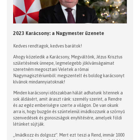
2023 Karácsony: a Nagymester üzenete
Kedves rendtagok, kedves barátok!
Ahogy közeledik a Karácsony, Megváltónk, Jézus Krisztus
születésének ünnepe, legmelegebb jókívánságaimat
szeretném megosztani Veletek a római
Nagymagisztériumból: megszentelt és boldog karácsonyt
kívánok mindannyiatoknak!
Minden karácsonyi időszakban hálát adhatunk Istennek a
sok áldásért, amit áraszt ránk: személy szerint, a Rendre
és az egéz emberiségre szerte a világon. De van okunk
arra is, hogy buzgón és szüntelenül imádkozzunk a szörnyű
szenvedések és gonoszságok enyhítésére, amelyek földi
létünket sújtják.
„Imádkozz és dolgozz”. Mert ezt teszi a Rend, immár 1000