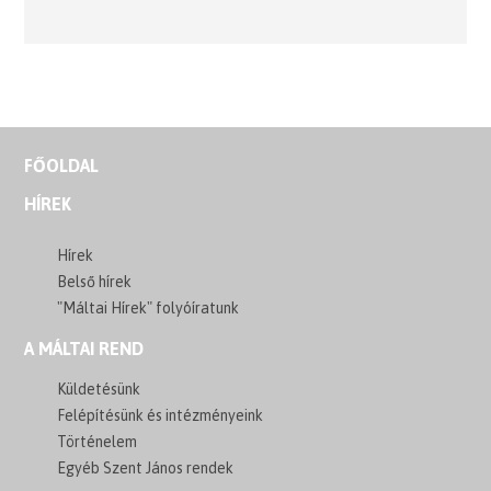
FŐOLDAL
HÍREK
Hírek
Belső hírek
"Máltai Hírek" folyóíratunk
A MÁLTAI REND
Küldetésünk
Felépítésünk és intézményeink
Történelem
Egyéb Szent János rendek