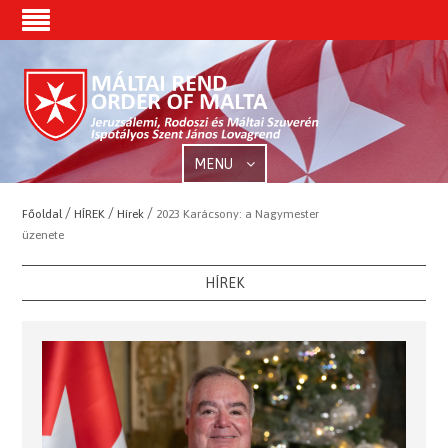
MENU
/
/
/
Főoldal
HÍREK
Hírek
2023 Karácsony: a Nagymester
üzenete
HÍREK