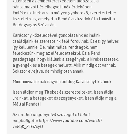
különösen az emberkereskedelem áldozatai, a
bántalmazott és elhagyott nők érdekében.
Emlékeztetnek arra a mélyen gyökerező, szeretetteljes
tiszteletre is, amelyet a Rend évszázadok óta tanúsít a
Boldogságos Szűz iránt.
Karácsony közeledtével gondolataink és imáink
családjaink és szeretteink felé fordulnak. És ez így helyes,
így kell lennie. De, mint máltai rendtagok, nem
feledkezünk meg az elfeledettekről. Ez a Rend
gazdagsága, hogy kiállunk a szegények, a kirekesztettek,
a gyengék és a betegek mellett. Akik mindig ott vannak.
Sokszor elrejtve, de mindig ott vannak.
Mindannyiatoknak nagyon boldog Karácsonyt kívánok.
Isten áldjon meg Titeket és szeretteiteket. Isten áldja
urainkat, a betegeket és szegényeket. Isten áldja meg a
Máltai Rendet!
Az eredeti angolnyelvű szöveget itt lehet
meghallgatni.
https://www.youtube.com/watch?
v=BqK_ZTG7xyU