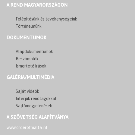
A REND MAGYARORSZÁGON
Felépítésünk és tevékenységeink
Történelmünk
DOKUMENTUMOK
Alapdokumentumok
Beszámolók
Ismertető írások
GALÉRIA/MULTIMÉDIA
Saját videók
Interjúk rendtagokkal
Sajtómegjelenések
A SZÖVETSÉG ALAPÍTVÁNYA
www.orderofmalta.int