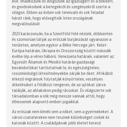
éve. Imádkozunk és dolgozunk az igazságért és a békéért,
és gondoskodunk a betegekről és szegényekről szerte a
világon. Ebben az évben sok tennivaló és sok feladat
hárult ránk, hogy elősegítsük Isten országának
megvalósulását.
2023 karácsonyán, ha a Szentföld felé nézünk, döbbenten
és szomorúan látjuk az erőszak burjánzását ugyanazon a
területen, amelyen egykor a Béke Hercege járt. Kelet-
Európa határain, Ukrajna és Oroszország között második
évébe lép a véres háború. Venezuela határain, valamint az
Egyesült Államok és Mexikó határán gazdasági
bevándorlókat tartóztatnak le, és egészségtelen,
rosszminőségű létesítményekbe zárják be őket. Afrikából
érkező migránsok folytatják könyörtelen, veszélyes
átkelésüket a Földközi-tengeren, de az ajtókat zárva
találják, az ablakokon pedig rácsokat. És világszerte sok
társadalomban a nők még messze vannak attól, hogy
élhessenek alapvető emberi jogaikkal.
Az erőszak nem kíméli sem a nőket, sem a gyermekeket. A
városi csatatereken nem tesznek különbséget civilek és
katonák között. A családjuknak jobb életet kereső