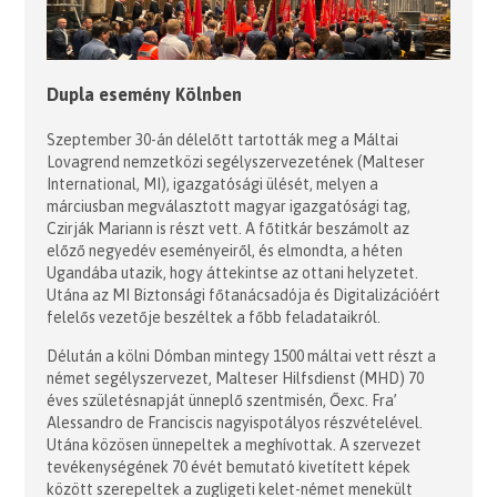
Dupla esemény Kölnben
Szeptember 30-án délelőtt tartották meg a Máltai
Lovagrend nemzetközi segélyszervezetének (Malteser
International, MI), igazgatósági ülését, melyen a
márciusban megválasztott magyar igazgatósági tag,
Czirják Mariann is részt vett. A főtitkár beszámolt az
előző negyedév eseményeiről, és elmondta, a héten
Ugandába utazik, hogy áttekintse az ottani helyzetet.
Utána az MI Biztonsági főtanácsadója és Digitalizációért
felelős vezetője beszéltek a főbb feladataikról.
Délután a kölni Dómban mintegy 1500 máltai vett részt a
német segélyszervezet, Malteser Hilfsdienst (MHD) 70
éves születésnapját ünneplő szentmisén, Őexc. Fra’
Alessandro de Franciscis nagyispotályos részvételével.
Utána közösen ünnepeltek a meghívottak. A szervezet
tevékenységének 70 évét bemutató kivetített képek
között szerepeltek a zugligeti kelet-német menekült