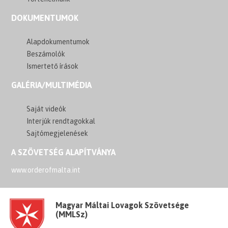
DOKUMENTUMOK
Alapdokumentumok
Beszámolók
Ismertető írások
GALÉRIA/MULTIMÉDIA
Saját videók
Interjúk rendtagokkal
Sajtómegjelenések
A SZÖVETSÉG ALAPÍTVÁNYA
www.orderofmalta.int
Magyar Máltai Lovagok Szövetsége
(MMLSz)