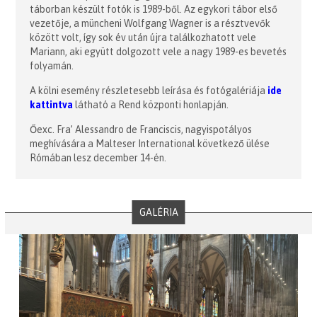
táborban készült fotók is 1989-ből. Az egykori tábor első
vezetője, a müncheni Wolfgang Wagner is a résztvevők
között volt, így sok év után újra találkozhatott vele
Mariann, aki együtt dolgozott vele a nagy 1989-es bevetés
folyamán.
A kölni esemény részletesebb leírása és fotógalériája
ide
kattintva
látható a Rend központi honlapján.
Őexc. Fra’ Alessandro de Franciscis, nagyispotályos
meghívására a Malteser International következő ülése
Rómában lesz december 14-én.
GALÉRIA