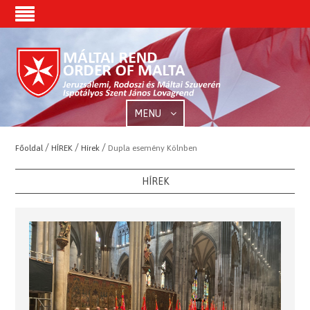
MENU
/
/
/
Főoldal
HÍREK
Hírek
Dupla esemény Kölnben
HÍREK