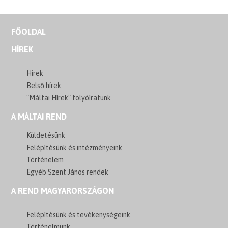
FŐOLDAL
HÍREK
Hírek
Belső hírek
"Máltai Hírek" folyóíratunk
A MÁLTAI REND
Küldetésünk
Felépítésünk és intézményeink
Történelem
Egyéb Szent János rendek
A REND MAGYARORSZÁGON
Felépítésünk és tevékenységeink
Történelmünk