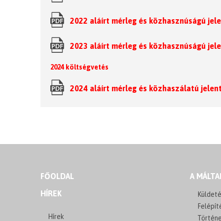
2022 aláírt mérleg és közhasznúságú jel
2023 aláírt mérleg és közhasznúságú jel
2024 költségvetés
2024 aláírt mérleg és közhaszálatú jelen
FŐOLDAL
A MÁLTA
HÍREK
Küldeté
Felépít
Hírek
Történ