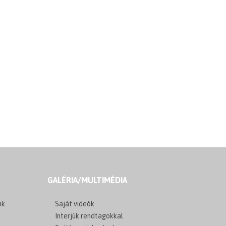
GALÉRIA/MULTIMÉDIA
nk
Saját videók
Interjúk rendtagokkal