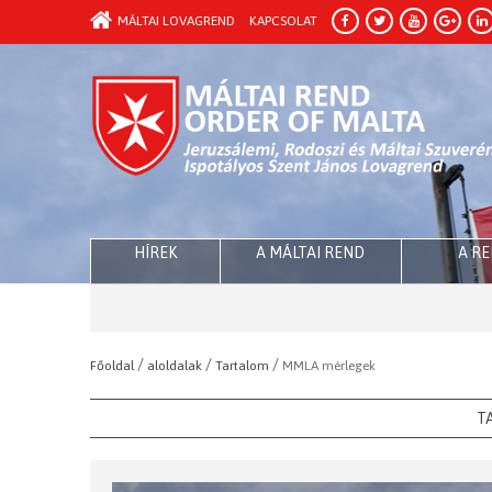
MÁLTAI LOVAGREND
KAPCSOLAT
HÍREK
A MÁLTAI REND
A R
/
/
/
Főoldal
aloldalak
Tartalom
MMLA mérlegek
T