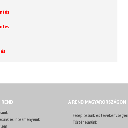
entés
entés
tés
I REND
A REND MAGYARORSZÁGON
sünk
Felépítésünk és tevékenységei
ésünk és intézményeink
Történelmünk
elem