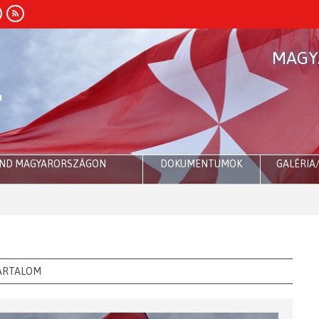
MAGY
END MAGYARORSZÁGON
DOKUMENTUMOK
GALÉRIA
R
ARTALOM