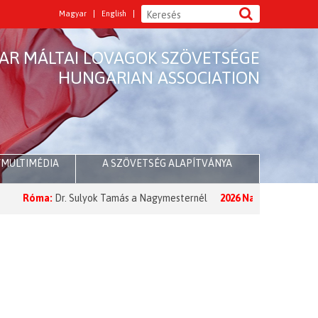
Magyar
English
AR MÁLTAI LOVAGOK SZÖVETSÉGE
HUNGARIAN ASSOCIATION
/MULTIMÉDIA
A SZÖVETSÉG ALAPÍTVÁNYA
óma:
Dr. Sulyok Tamás a Nagymesternél
2026 Nagyböjt:
A Nagymeste