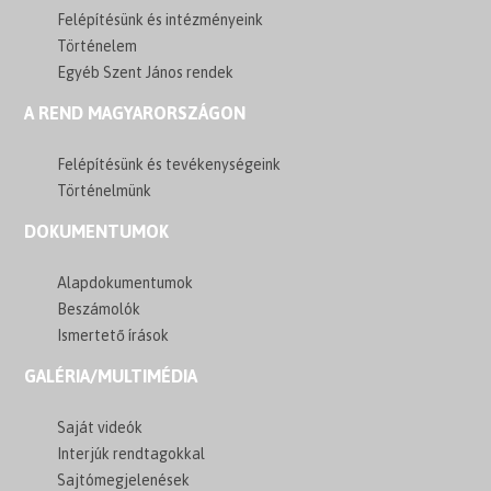
Felépítésünk és intézményeink
Történelem
Egyéb Szent János rendek
A REND MAGYARORSZÁGON
Felépítésünk és tevékenységeink
Történelmünk
DOKUMENTUMOK
Alapdokumentumok
Beszámolók
Ismertető írások
GALÉRIA/MULTIMÉDIA
Saját videók
Interjúk rendtagokkal
Sajtómegjelenések