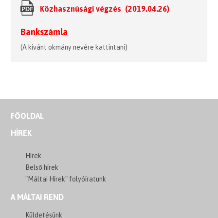
Közhasznúsági végzés (2019.04.26)
Bankszámla
(A kívánt okmány nevére kattintani)
FŐOLDAL
HÍREK
Hírek
Belső hírek
"Máltai Hírek" folyóíratunk
A MÁLTAI REND
Küldetésünk