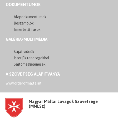
DOKUMENTUMOK
Alapdokumentumok
Beszámolók
Ismertető írások
GALÉRIA/MULTIMÉDIA
Saját videók
Interjúk rendtagokkal
Sajtómegjelenések
A SZÖVETSÉG ALAPÍTVÁNYA
www.orderofmalta.int
Magyar Máltai Lovagok Szövetsége
(MMLSz)