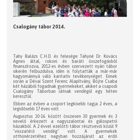
Csalogány tábor 2014.
Tahy Balázs C.H.D. és felesége Tahyné Dr. Kovács
Ágnes által, rokoni és baráti összefogásból
finanszírozva, 2012-es évben szervezett nyári tábor
sikerén felbuzdulva, idén is folytatták a már-már
hagyománnyá váló karitatív tevékenységet. Ennek
során a Dévai Szent Ferenc Alapítvány, Böjte Csaba
két házából fogadnak gyermekeket, akiket a csapodi
Csalogány Táborban látnak vendégül egy héten
keresztül.
Ebben az évben a csoport legkisebb tagja 2 éves, a
legidősebb 17 éves volt.
Augusztus 10-16. között összesen 30 gyermek és 3
nevelő érkezett a nagyszalontai és gálospetrii
házakból. A 2 évvel ezelőtti tábor résztvevői közül 9
"visszatérő vendég" volt. A gyermekek
otthonérzetéhez nagyban hozzájárult az erdő