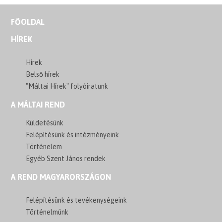
FŐOLDAL
HÍREK
Hírek
Belső hírek
"Máltai Hírek" folyóíratunk
A MÁLTAI REND
Küldetésünk
Felépítésünk és intézményeink
Történelem
Egyéb Szent János rendek
A REND MAGYARORSZÁGON
Felépítésünk és tevékenységeink
Történelmünk