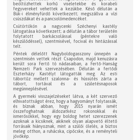
beöltözhettek korhű viseletekbe és korabeli
fegyvereket vehettek a kezükbe. Késő délután a
Bük-i élményfürdő következett; megszállva a vízi
csúszdákat és a pancsolómedencéket.
Csütörtökön a nagycenki Széchenyi kastély
látogatása következett; a délután a tábor területén
folytatott barkácsolással (péntekre való
készülődéssel), szentmisével, focival és hintázással
telt.
Péntek délelőtt Nagyboldogasszony ünnepén a
szentmisén vettek részt Csapodon, majd kenuzásra
került sora Fertő tó nádasaiban, a Fertő-Hanság
Nemzeti Park szervezésében. Délután a fertődi
Eszterházy Kastélyt látogatták meg. Az esti
tábortűz mellett szalonna- és hússütés zárta a
tábort, tortával és a születésnaposok
megünneplésével.
A gyermeki visszajelzéseket látva, a két szervező
elhivatottságot érez, hogy a hagyományt folytassák,
és bíznak abban, hogy 2015 nyarán ismét
összefoghatnak áldozatkész rokonokkal és
ismerősökkel, hogy egy boldog hetet szerezzenek
azoknak a kicsiknek, akiknek olyan alapvető éltető
forrásaik hiányoznak, mint a szülői ölelés, a biztos
meleg otthon, a ruhácska, cipőcske, és a reményteli
jövőkép.