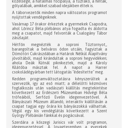
közelsége, a hatalmas focipálya, a tűzrakó, a hinták,
gólyalábak, amikkel szabad idejükben éltek is.
A táborvezetők minden napra változatos programot
nyújtottak vendégeiknek.
Vasárnap 17 órakor érkeztek a gyermekek Csapodra,
ahol Lőrincz Béla plébános atya fogadta és áldotta
meg a csapatot, majd felvonták a Csalogány Tábor
zászlaját.
Hétfőn megnézték a soproni Tűztornyot,,
barangoltak a belváros ódon utcáin, fagyiztak a
Dömötöri Cukrászdában a Határok Nélkül Alapítvány
jóvoltából, majd kirándultak a soproni hegyvidéken;
ahola Deák Kútnál piknikeztek, majd a Károly
Kilátóba másztak fel. A napot a Harrer
csokoládégyárban tett látogatás "édesítette" meg.
Kedden programváltoztatásra kényszerültek a
szervezők, igy az eső miatt; a délelőtti kézműves
foglalkozás után vadászati kiállítás megtekintése
következett az Erdészeti Múzeumban Hidvégi Béla
trófeáiból, Serfőző Evelin idegenvezetővel. A
Bányászati Múzeum állandó, interaktív kiállításán a
csapat tagjai egy órára kis bányászokká válhattak.
Végül egy kis vendéglátás következett a Szent
György Plébánián fánkkal és pogácsával.
Szerdára a kőszegi Jurisics vár volt programon,
idegenvezetéssel. A lovagteremben a gyerekek