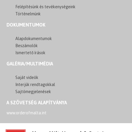
Felépítésünk és tevékenységeink
Történelmünk
DOKUMENTUMOK
Alapdokumentumok
Beszámolók
Ismertető írások
GALÉRIA/MULTIMÉDIA
Saját videók
Interjúk rendtagokkal
Sajtómegjelenések
A SZÖVETSÉG ALAPÍTVÁNYA
www.orderofmalta.int