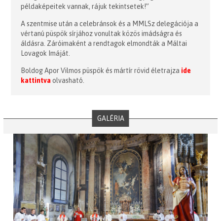
példaképeitek vannak, rájuk tekintsetek!”
A szentmise után a celebránsok és a MMLSz delegációja a
vértanú püspök sírjához vonultak közös imádságra és
áldásra. Záróimaként a rendtagok elmondták a Máltai
Lovagok Imáját.
Boldog Apor Vilmos püspök és mártír rövid életrajza
ide
kattintva
olvasható.
GALÉRIA