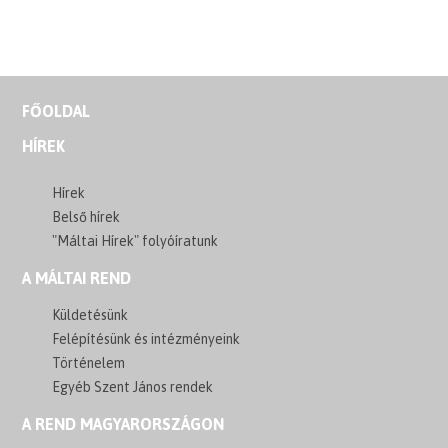
FŐOLDAL
HÍREK
Hírek
Belső hírek
"Máltai Hírek" folyóíratunk
A MÁLTAI REND
Küldetésünk
Felépítésünk és intézményeink
Történelem
Egyéb Szent János rendek
A REND MAGYARORSZÁGON