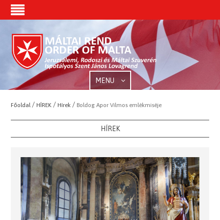
MENU
/
/
/
Főoldal
HÍREK
Hírek
Boldog Apor Vilmos emlékmiséje
HÍREK