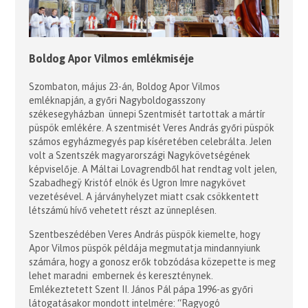
Boldog Apor Vilmos emlékmiséje
Szombaton, május 23-án, Boldog Apor Vilmos
emléknapján, a győri Nagyboldogasszony
székesegyházban ünnepi Szentmisét tartottak a mártír
püspök emlékére. A szentmisét Veres András győri püspök
számos egyházmegyés pap kíséretében celebrálta. Jelen
volt a Szentszék magyarországi Nagykövetségének
képviselője. A Máltai Lovagrendből hat rendtag volt jelen,
Szabadhegÿ Kristóf elnök és Ugron Imre nagykövet
vezetésével. A járványhelyzet miatt csak csökkentett
létszámú hívő vehetett részt az ünneplésen.
Szentbeszédében Veres András püspök kiemelte, hogy
Apor Vilmos püspök példája megmutatja mindannyiunk
számára, hogy a gonosz erők tobzódása közepette is meg
lehet maradni embernek és kereszténynek.
Emlékeztetett Szent II. János Pál pápa 1996-as győri
látogatásakor mondott intelmére: “Ragyogó