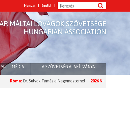
Magyar
English
AR MÁLTAI LOVAGOK SZÖVETSÉGE
HUNGARIAN ASSOCIATION
/MULTIMÉDIA
A SZÖVETSÉG ALAPÍTVÁNYA
Róma:
Dr. Sulyok Tamás a Nagymesternél
2026 Nagyböjt:
A Nagymest