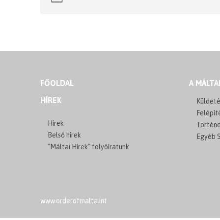
FŐOLDAL
A MÁLTA
HÍREK
Küldeté
Felépít
Hírek
Történ
Belső hírek
Egyéb S
"Máltai Hírek" folyóíratunk
www.orderofmalta.int