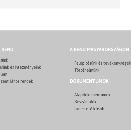
I REND
A REND MAGYARORSZÁGON
sünk
Felépítésünk és tevékenységei
ésünk és intézményeink
Történelmünk
elem
DOKUMENTUMOK
zent János rendek
Alapdokumentumok
Beszámolók
Ismertető írások