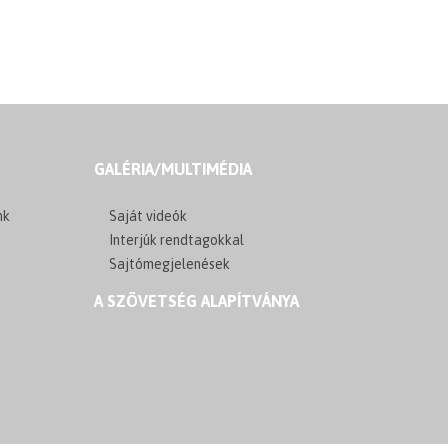
GALÉRIA/MULTIMÉDIA
nk
Saját videók
Interjúk rendtagokkal
Sajtómegjelenések
A SZÖVETSÉG ALAPÍTVÁNYA