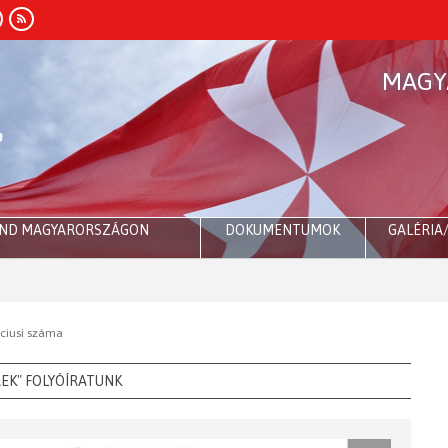
MAGY
END MAGYARORSZÁGON
DOKUMENTUMOK
GALÉRIA
rciusi száma
REK" FOLYÓÍRATUNK