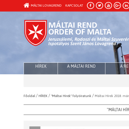
MÁLTAI LOVAGREND
KAPCSOLAT
HÍREK
A MÁLTAI REND
A R
/
/
/
Főoldal
HÍREK
"Máltai Hírek" folyóíratunk
Máltai Hírek 2018. má
"MÁLTAI HÍ