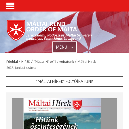
MENU
/
/
/
Főoldal
HÍREK
"Máltai Hírek" folyóíratunk
Máltai Hírek
2017. júniusi száma
"MÁLTAI HÍREK" FOLYÓÍRATUNK