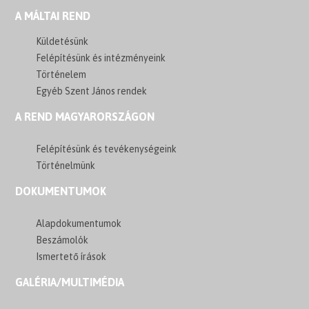
A MÁLTAI REND
Küldetésünk
Felépítésünk és intézményeink
Történelem
Egyéb Szent János rendek
A REND MAGYARORSZÁGON
Felépítésünk és tevékenységeink
Történelmünk
DOKUMENTUMOK
Alapdokumentumok
Beszámolók
Ismertető írások
GALÉRIA/MULTIMÉDIA