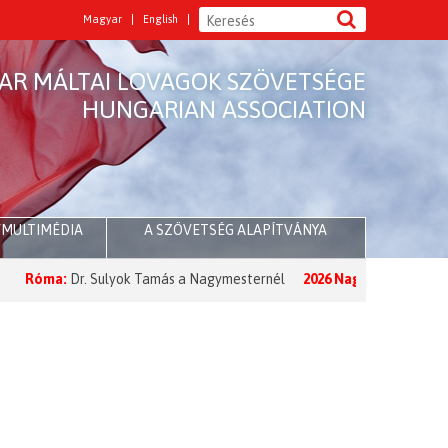
Magyar
English
AR MÁLTAI LOVAGOK SZÖVETSÉGE
HUNGARIAN ASSOCIATION
/MULTIMÉDIA
A SZÖVETSÉG ALAPÍTVÁNYA
óma:
Dr. Sulyok Tamás a Nagymesternél
2026 Nagyböjt:
A Nagymeste