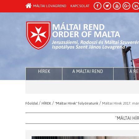
MÁLTAI LOVAGREND
KAPCSOLAT
HÍREK
A MÁLTAI REND
A R
/
/
/
Főoldal
HÍREK
"Máltai Hírek" folyóíratunk
Máltai Hírek 2017. má
"MÁLTAI HÍ