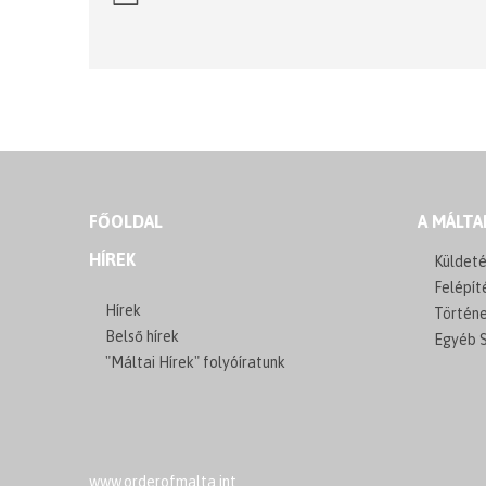
FŐOLDAL
A MÁLTA
HÍREK
Küldeté
Felépít
Hírek
Történ
Belső hírek
Egyéb S
"Máltai Hírek" folyóíratunk
www.orderofmalta.int