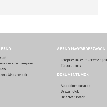
I REND
A REND MAGYARORSZÁGON
sünk
Felépítésünk és tevékenységei
ésünk és intézményeink
Történelmünk
elem
DOKUMENTUMOK
zent János rendek
Alapdokumentumok
Beszámolók
Ismertető írások