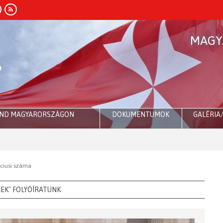
MAGY
END MAGYARORSZÁGON
DOKUMENTUMOK
GALÉRIA
R
rciusi száma
REK" FOLYÓÍRATUNK