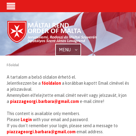
MENU
Főoldal
A tartalom a belső oldalon érhető el.
Jelentkezzen be a
főoldalon
a korábban kapott Email címével és
a jelszavával.
Amennyiben elfelejtette email címét nevét vagy jelszavát, írjon
a
piazzageorgi.barbara@gmail.com
e-mail címre!
This content is available only members.
Please
Login
with your email and password.
If you don't remember your login, please send a message to
piazzageorgi.barbara@gmail.com
email address.