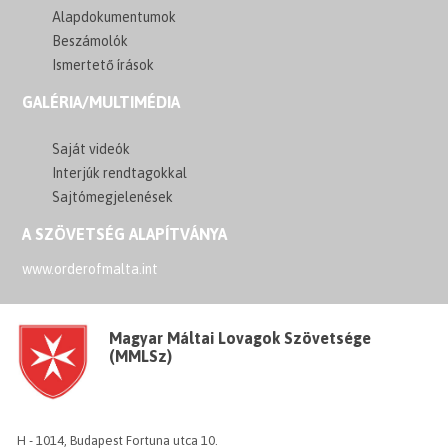
Alapdokumentumok
Beszámolók
Ismertető írások
GALÉRIA/MULTIMÉDIA
Saját videók
Interjúk rendtagokkal
Sajtómegjelenések
A SZÖVETSÉG ALAPÍTVÁNYA
www.orderofmalta.int
Magyar Máltai Lovagok Szövetsége
(MMLSz)
H - 1014, Budapest Fortuna utca 10.