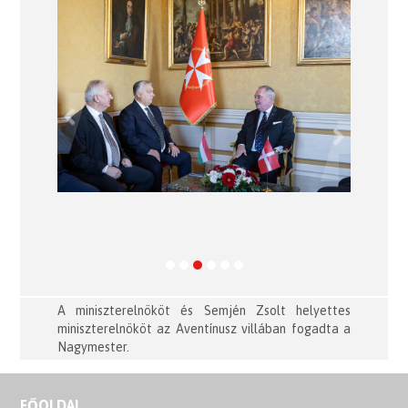
Previous
Next
A miniszterelnököt és Semjén Zsolt helyettes
miniszterelnököt az Aventínusz villában fogadta a
Nagymester.
FŐOLDAL