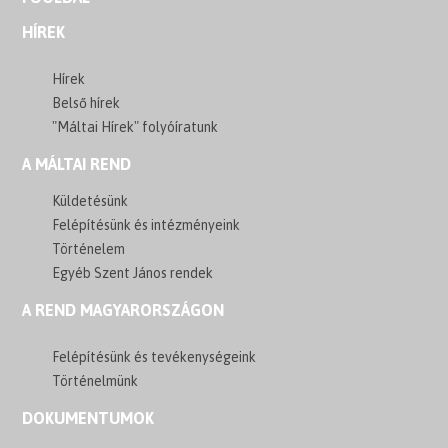
HÍREK
Hírek
Belső hírek
"Máltai Hírek" folyóíratunk
A MÁLTAI REND
Küldetésünk
Felépítésünk és intézményeink
Történelem
Egyéb Szent János rendek
A REND MAGYARORSZÁGON
Felépítésünk és tevékenységeink
Történelmünk
DOKUMENTUMOK