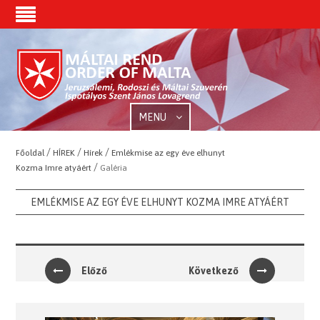
MENU
/
/
/
Főoldal
HÍREK
Hírek
Emlékmise az egy éve elhunyt
/
Kozma Imre atyáért
Galéria
EMLÉKMISE AZ EGY ÉVE ELHUNYT KOZMA IMRE ATYÁÉRT
Előző
Következő