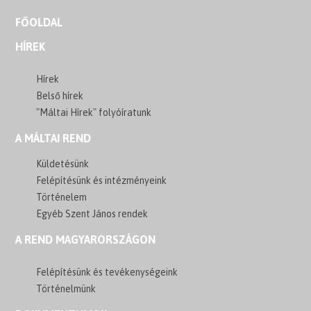
FŐOLDAL
HÍREK
Hírek
Belső hírek
"Máltai Hírek" folyóíratunk
A MÁLTAI REND
Küldetésünk
Felépítésünk és intézményeink
Történelem
Egyéb Szent János rendek
A REND MAGYARORSZÁGON
Felépítésünk és tevékenységeink
Történelmünk