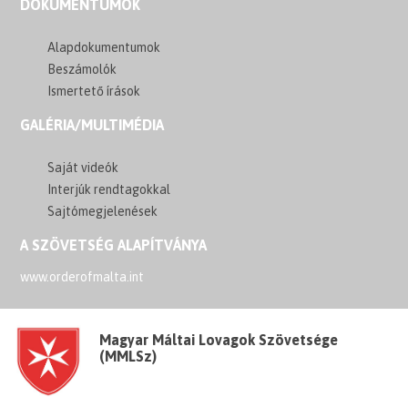
DOKUMENTUMOK
Alapdokumentumok
Beszámolók
Ismertető írások
GALÉRIA/MULTIMÉDIA
Saját videók
Interjúk rendtagokkal
Sajtómegjelenések
A SZÖVETSÉG ALAPÍTVÁNYA
www.orderofmalta.int
Magyar Máltai Lovagok Szövetsége
(MMLSz)