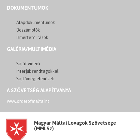
DOKUMENTUMOK
Alapdokumentumok
Beszámolók
Ismertető írások
GALÉRIA/MULTIMÉDIA
Saját videók
Interjúk rendtagokkal
Sajtómegjelenések
A SZÖVETSÉG ALAPÍTVÁNYA
www.orderofmalta.int
Magyar Máltai Lovagok Szövetsége
(MMLSz)