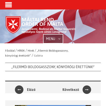
MENU
/
/
/
Főoldal
HÍREK
Hírek
„Filermói Boldogasszony,
/
könyörögj érettünk!”
Galéria
„FILERMÓI BOLDOGASSZONY, KÖNYÖRÖGJ ÉRETTÜNK!”
Előző
Következő