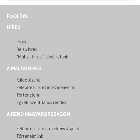
FŐOLDAL
HÍREK
Hírek
Belső hírek
"Máltai Hírek" folyóíratunk
A MÁLTAI REND
Küldetésünk
Felépítésünk és intézményeink
Történelem
Egyéb Szent János rendek
A REND MAGYARORSZÁGON
Felépítésünk és tevékenységeink
Történelmünk