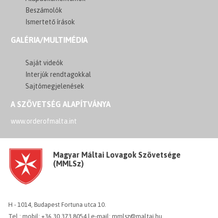
Beszámolók
Ismertető írások
GALÉRIA/MULTIMÉDIA
Saját videók
Interjúk rendtagokkal
Sajtómegjelenések
A SZÖVETSÉG ALAPÍTVÁNYA
www.orderofmalta.int
Magyar Máltai Lovagok Szövetsége
(MMLSz)
H - 1014, Budapest Fortuna utca 10.
Tel.: mobil: +36 30 373 8054 | e-mail: mmlsz@maltai.hu