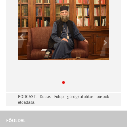
Previous
Next
PODCAST: Kocsis Fülöp görögkatolikus püspök
előadása.
FŐOLDAL