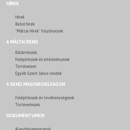
HÍREK
Hírek
Belső hírek
"Máltai Hírek" folyóíratunk
A MÁLTAI REND
Küldetésünk
Felépítésünk és intézményeink
Történelem
Egyéb Szent János rendek
A REND MAGYARORSZÁGON
Felépítésünk és tevékenységeink
Történelmünk
DOKUMENTUMOK
Alapdokumentumok