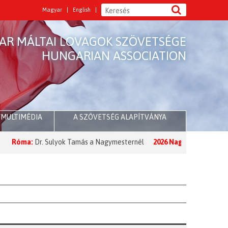
Magyar
English
AR MÁLTAI LOVAGOK SZÖVETSÉGE
HUNGARIAN ASSOCIATION
/MULTIMÉDIA
A SZÖVETSÉG ALAPÍTVÁNYA
Róma:
Dr. Sulyok Tamás a Nagymesternél
2026 Nagyböjt:
A Nagymes