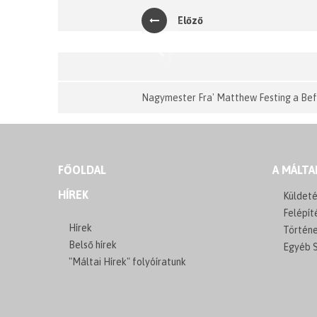
Előző
Previous
Nagymester Fra' Matthew Festing a Be
FŐOLDAL
A MÁLTA
HÍREK
Küldeté
Felépít
Hírek
Történ
Belső hírek
Egyéb S
"Máltai Hírek" folyóíratunk