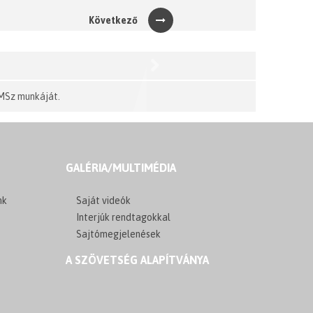
Következő
Next
MSz munkáját.
GALÉRIA/MULTIMÉDIA
nk
Saját videók
Interjúk rendtagokkal
Sajtómegjelenések
A SZÖVETSÉG ALAPÍTVÁNYA