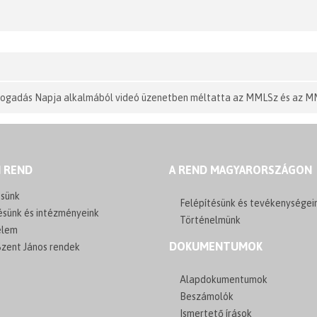
fogadás Napja alkalmából videó üzenetben méltatta az MMLSz és az M
I REND
A REND MAGYARORSZÁGON
sünk
Felépítésünk és tevékenységei
ésünk és intézményeink
Történelmünk
elem
DOKUMENTUMOK
zent János rendek
Alapdokumentumok
Beszámolók
Ismertető írások