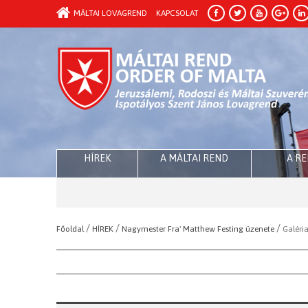
MÁLTAI LOVAGREND
KAPCSOLAT
HÍREK
A MÁLTAI REND
A R
/
/
/
Főoldal
HÍREK
Nagymester Fra' Matthew Festing üzenete
Galéri