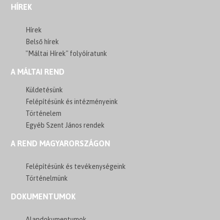
HÍREK
Hírek
Belső hírek
"Máltai Hírek" folyóíratunk
A MÁLTAI REND
Küldetésünk
Felépítésünk és intézményeink
Történelem
Egyéb Szent János rendek
A REND MAGYARORSZÁGON
Felépítésünk és tevékenységeink
Történelmünk
DOKUMENTUMOK
Alapdokumentumok