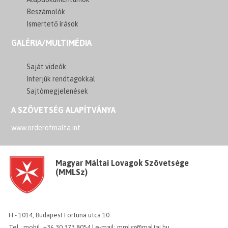
Beszámolók
Ismertető írások
GALÉRIA/MULTIMÉDIA
Saját videók
Interjúk rendtagokkal
Sajtómegjelenések
A SZÖVETSÉG ALAPÍTVÁNYA
www.orderofmalta.int
Magyar Máltai Lovagok Szövetsége
(MMLSz)
H - 1014, Budapest Fortuna utca 10.
Tel.: mobil: +36 30 373 8054 | e-mail: mmlsz@maltai.hu