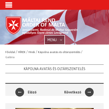
MENU
/
/
/
/
Főoldal
HÍREK
Hírek
Kápolna avatás és oltárszentelés
Galéria
KÁPOLNA AVATÁS ÉS OLTÁRSZENTELÉS
Előző
Következő