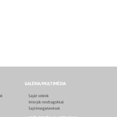
GALÉRIA/MULTIMÉDIA
nk
Saját videók
Interjúk rendtagokkal
Sajtómegjelenések