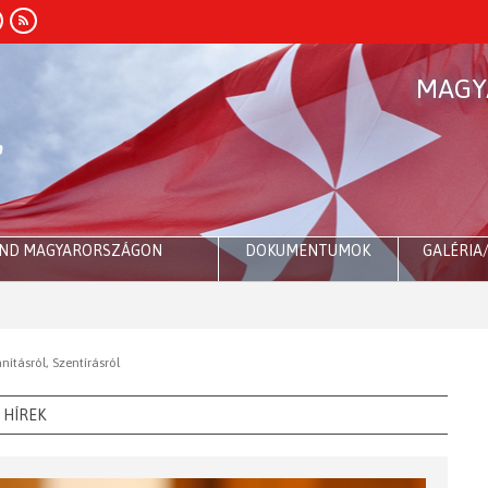
MAGY
END MAGYARORSZÁGON
DOKUMENTUMOK
GALÉRIA
ításról, Szentírásról
HÍREK