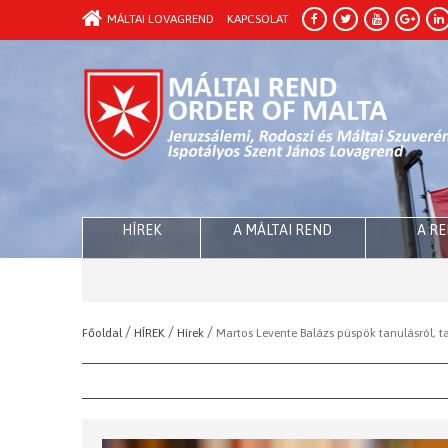
MÁLTAI LOVAGREND
KAPCSOLAT
HÍREK
A MÁLTAI REND
A R
/
/
/
Főoldal
HÍREK
Hírek
Martos Levente Balázs püspök tanulásról, tan