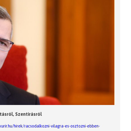
tásról, Szentírásról
urir.hu/hirek/racsodalkozni-vilagra-es-osztozni-ebben-