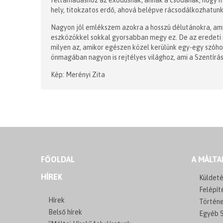
feltámadáshoz az exodusnak, annak a csodának, hogy m
hely, titokzatos erdő, ahová belépve rácsodálkozhatunk
Nagyon jól emlékszem azokra a hosszú délutánokra, ami
eszközökkel sokkal gyorsabban megy ez. De az eredet
milyen az, amikor egészen közel kerülünk egy-egy szóho
önmagában nagyon is rejtélyes világhoz, ami a Szentírás
Kép: Merényi Zita
FŐOLDAL
A MÁLTA
HÍREK
Küldeté
Felépít
Hírek
Történ
Belső hírek
Egyéb S