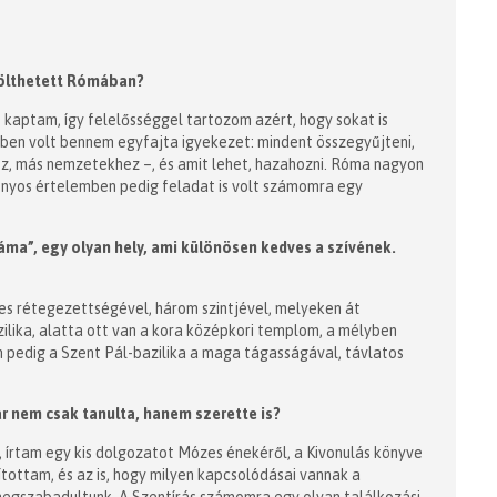
tölthetett Rómában?
t kaptam, így felelősséggel tartozom azért, hogy sokat is
ekben volt bennem egyfajta igyekezet: mindent összegyűjteni,
z, más nemzetekhez –, és amit lehet, hazahozni. Róma nagyon
zonyos értelemben pedig feladat is volt számomra egy
ma”, egy olyan hely, ami különösen kedves a szívének.
ges rétegezettségével, három szintjével, melyeken át
zilika, alatta ott van a kora középkori templom, a mélyben
m pedig a Szent Pál-bazilika a maga tágasságával, távlatos
ár nem csak tanulta, hanem szerette is?
 írtam egy kis dolgozatot Mózes énekéről, a Kivonulás könyve
ítottam, és az is, hogy milyen kapcsolódásai vannak a