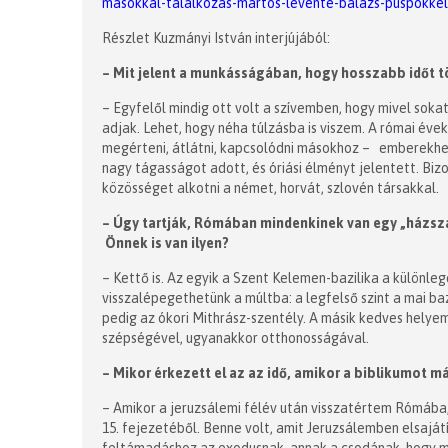
masokkal-talalkozas-martos-levente-balazs-puspokkel
Részlet Kuzmányi István interjújából:
– Mit jelent a munkásságában, hogy hosszabb időt 
– Egyfelől mindig ott volt a szívemben, hogy mivel soka
adjak. Lehet, hogy néha túlzásba is viszem. A római év
megérteni, átlátni, kapcsolódni másokhoz – emberekhe
nagy tágasságot adott, és óriási élményt jelentett. Bi
közösséget alkotni a német, horvát, szlovén társakkal.
– Úgy tartják, Rómában mindenkinek van egy „házszá
Önnek is van ilyen?
– Kettő is. Az egyik a Szent Kelemen-bazilika a különle
visszalépegethetünk a múltba: a legfelső szint a mai ba
pedig az ókori Mithrász-szentély. A másik kedves helye
szépségével, ugyanakkor otthonosságával.
– Mikor érkezett el az az idő, amikor a biblikumot m
– Amikor a jeruzsálemi félév után visszatértem Rómába,
15. fejezetéből. Benne volt, amit Jeruzsálemben elsaját