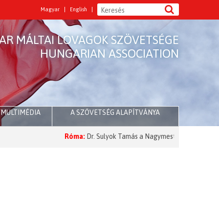
Magyar
English
AR MÁLTAI LOVAGOK SZÖVETSÉGE
HUNGARIAN ASSOCIATION
/MULTIMÉDIA
A SZÖVETSÉG ALAPÍTVÁNYA
Róma:
Dr. Sulyok Tamás a Nagymesternél
2026 Nagyböj