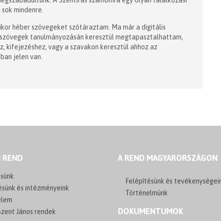
egszabadultunk. A Szentírás számomra egy olyan találkozási
 sok mindenre.
kor héber szövegeket szótáraztam. Ma már a digitális
i szövegek tanulmányozásán keresztül megtapasztalhattam,
z, kifejezéshez, vagy a szavakon keresztül ahhoz az
ban jelen van.
I REND
A REND MAGYARORSZÁGON
sünk
Felépítésünk és tevékenységei
ésünk és intézményeink
Történelmünk
elem
DOKUMENTUMOK
zent János rendek