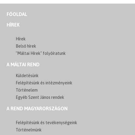
FŐOLDAL
HÍREK
Hírek
Belső hírek
"Máltai Hírek" folyóíratunk
A MÁLTAI REND
Küldetésünk
Felépítésünk és intézményeink
Történelem
Egyéb Szent János rendek
A REND MAGYARORSZÁGON
Felépítésünk és tevékenységeink
Történelmünk