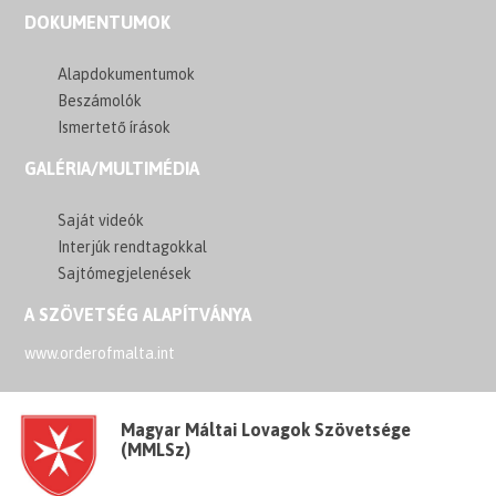
DOKUMENTUMOK
Alapdokumentumok
Beszámolók
Ismertető írások
GALÉRIA/MULTIMÉDIA
Saját videók
Interjúk rendtagokkal
Sajtómegjelenések
A SZÖVETSÉG ALAPÍTVÁNYA
www.orderofmalta.int
Magyar Máltai Lovagok Szövetsége
(MMLSz)