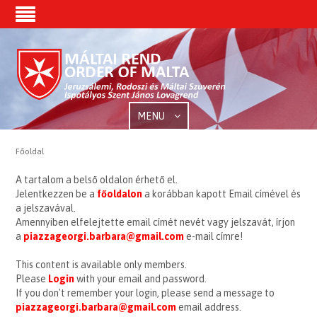
MENU
Főoldal
A tartalom a belső oldalon érhető el.
Jelentkezzen be a
főoldalon
a korábban kapott Email címével és
a jelszavával.
Amennyiben elfelejtette email címét nevét vagy jelszavát, írjon
a
piazzageorgi.barbara@gmail.com
e-mail címre!
This content is available only members.
Please
Login
with your email and password.
If you don't remember your login, please send a message to
piazzageorgi.barbara@gmail.com
email address.